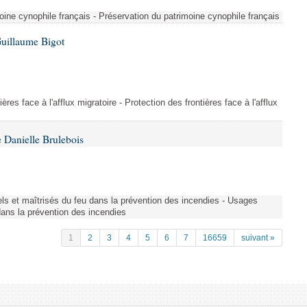
ine cynophile français - Préservation du patrimoine cynophile français
Guillaume Bigot
ères face à l'afflux migratoire - Protection des frontières face à l'afflux
 Danielle Brulebois
nels et maîtrisés du feu dans la prévention des incendies - Usages
 dans la prévention des incendies
1
2
3
4
5
6
7
16659
suivant »