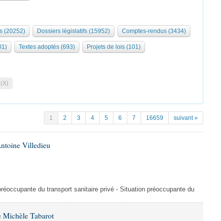
s (20252)
Dossiers législatifs (15952)
Comptes-rendus (3434)
01)
Textes adoptés (693)
Projets de lois (101)
 (X)
1
2
3
4
5
6
7
16659
suivant »
ntoine Villedieu
préoccupante du transport sanitaire privé - Situation préoccupante du
 Michèle Tabarot