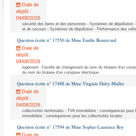
Rapports d'enquête
Date de
Rapports législatifs
dépôt :
Rapports sur l'application des lois
04/08/2026
Baromètre de l’application des lois
sécurité des biens et des personnes - Systèmes de dépollution 
et de secours - Systèmes de dépollution - Performance des véhi
Question écrite n° 17550 de Mme Émilie Bonnivard
Dossiers législatifs
Date de
Budget et sécurité sociale
dépôt :
Questions écrites et orales
04/08/2026
Comptes rendus des débats
logement - Facilité de changement du nom du titulaire d'un compt
du nom du titulaire d'un compteur électrique
Question écrite n° 17488 de Mme Virginie Duby-Muller
Date de
dépôt :
04/08/2026
collectivités territoriales - TVA immobilière : conséquences pour 
immobilière : conséquences pour les collectivités locales
Question écrite n° 17594 de Mme Sophie-Laurence Roy
Date de