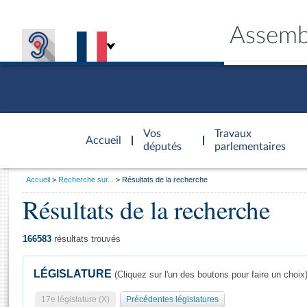
Assemb
Accèder à
la page
Vos
Travaux
Accueil
d'accueil
députés
parlementaires
Vous
Accueil
Recherche sur...
Résultats de la recherche
êtes
Résultats de la recherche
Général
ici
CONNEX
TRAVA
CONNA
DÉC
:
166583
résultats trouvés
LÉGISLATURE
(Cliquez sur l'un des boutons pour faire un choix
17e législature (X)
Précédentes législatures