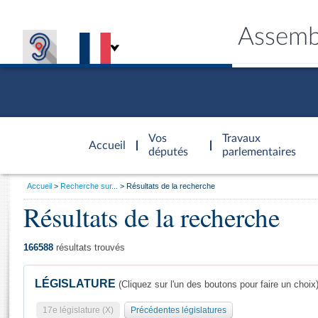
Assemb
Accèder à
la page
Vos
Travaux
Accueil
d'accueil
députés
parlementaires
Vous
Accueil
Recherche sur...
Résultats de la recherche
êtes
Résultats de la recherche
Général
ici
CONNEX
TRAVA
CONNA
DÉC
:
166588
résultats trouvés
LÉGISLATURE
(Cliquez sur l'un des boutons pour faire un choix
17e législature (X)
Précédentes législatures