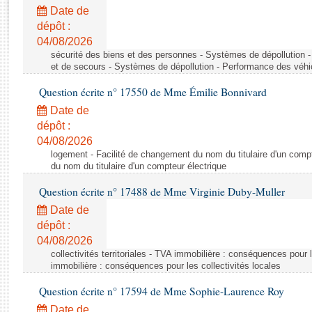
Rapports d'enquête
Date de
Rapports législatifs
dépôt :
Rapports sur l'application des lois
04/08/2026
Baromètre de l’application des lois
sécurité des biens et des personnes - Systèmes de dépollution 
et de secours - Systèmes de dépollution - Performance des véhi
Question écrite n° 17550 de Mme Émilie Bonnivard
Dossiers législatifs
Date de
Budget et sécurité sociale
dépôt :
Questions écrites et orales
04/08/2026
Comptes rendus des débats
logement - Facilité de changement du nom du titulaire d'un compt
du nom du titulaire d'un compteur électrique
Question écrite n° 17488 de Mme Virginie Duby-Muller
Date de
dépôt :
04/08/2026
collectivités territoriales - TVA immobilière : conséquences pour 
immobilière : conséquences pour les collectivités locales
Question écrite n° 17594 de Mme Sophie-Laurence Roy
Date de