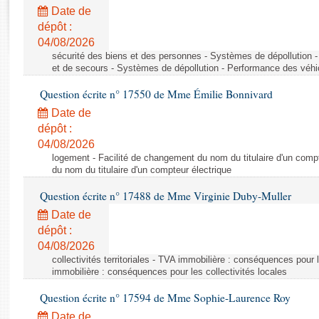
Rapports d'enquête
Date de
Rapports législatifs
dépôt :
Rapports sur l'application des lois
04/08/2026
Baromètre de l’application des lois
sécurité des biens et des personnes - Systèmes de dépollution 
et de secours - Systèmes de dépollution - Performance des véhi
Question écrite n° 17550 de Mme Émilie Bonnivard
Dossiers législatifs
Date de
Budget et sécurité sociale
dépôt :
Questions écrites et orales
04/08/2026
Comptes rendus des débats
logement - Facilité de changement du nom du titulaire d'un compt
du nom du titulaire d'un compteur électrique
Question écrite n° 17488 de Mme Virginie Duby-Muller
Date de
dépôt :
04/08/2026
collectivités territoriales - TVA immobilière : conséquences pour 
immobilière : conséquences pour les collectivités locales
Question écrite n° 17594 de Mme Sophie-Laurence Roy
Date de