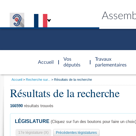
Assemb
Accèder à
la page
Vos
Travaux
Accueil
d'accueil
députés
parlementaires
Vous
Accueil
Recherche sur...
Résultats de la recherche
êtes
Résultats de la recherche
Général
ici
CONNEX
TRAVA
CONNA
DÉC
:
166590
résultats trouvés
LÉGISLATURE
(Cliquez sur l'un des boutons pour faire un choix
17e législature (X)
Précédentes législatures