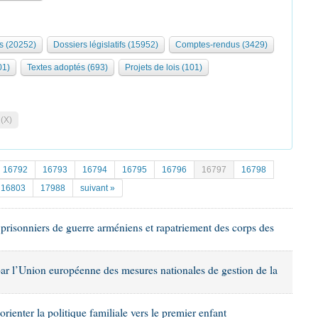
s (20252)
Dossiers législatifs (15952)
Comptes-rendus (3429)
01)
Textes adoptés (693)
Projets de lois (101)
 (X)
16792
16793
16794
16795
16796
16797
16798
16803
17988
suivant »
s prisonniers de guerre arméniens et rapatriement des corps des
 par l’Union européenne des mesures nationales de gestion de la
éorienter la politique familiale vers le premier enfant