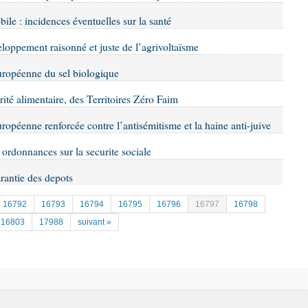
ile : incidences éventuelles sur la santé
veloppement raisonné et juste de l’agrivoltaïsme
 européenne du sel biologique
arité alimentaire, des Territoires Zéro Faim
uropéenne renforcée contre l’antisémitisme et la haine anti-juive
es ordonnances sur la securite sociale
arantie des depots
16792
16793
16794
16795
16796
16797
16798
16803
17988
suivant »