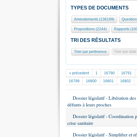
TYPES DE DOCUMENTS
Amendements (136199)
Question
Propositions (2244)
Rapports (10
TRI DES RÉSULTATS
Trier par pertinence
Trier par date
« précedent
1
16790
16791
16799
16800
16801
16802
Dossier législatif - Libération de
défunts à leurs proches
Dossier législatif - Coordination
crise sanitaire
Dossier législatif - Simplifier et r