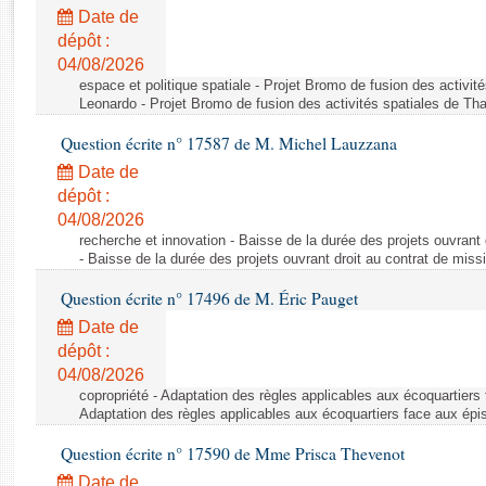
Rapports d'enquête
Date de
Rapports législatifs
dépôt :
Rapports sur l'application des lois
04/08/2026
Baromètre de l’application des lois
espace et politique spatiale - Projet Bromo de fusion des activit
Leonardo - Projet Bromo de fusion des activités spatiales de Tha
Question écrite n° 17587 de M. Michel Lauzzana
Dossiers législatifs
Date de
Budget et sécurité sociale
dépôt :
Questions écrites et orales
04/08/2026
Comptes rendus des débats
recherche et innovation - Baisse de la durée des projets ouvrant 
- Baisse de la durée des projets ouvrant droit au contrat de missi
Question écrite n° 17496 de M. Éric Pauget
Date de
dépôt :
04/08/2026
copropriété - Adaptation des règles applicables aux écoquartiers
Adaptation des règles applicables aux écoquartiers face aux épi
Question écrite n° 17590 de Mme Prisca Thevenot
Date de