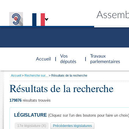
Assemb
Accèder à
la page
Vos
Travaux
Accueil
d'accueil
députés
parlementaires
Vous
Accueil
Recherche sur...
Résultats de la recherche
êtes
Résultats de la recherche
Général
ici
CONNEX
TRAVA
CONNA
DÉC
:
179876
résultats trouvés
LÉGISLATURE
(Cliquez sur l'un des boutons pour faire un choix
17e législature (X)
Précédentes législatures