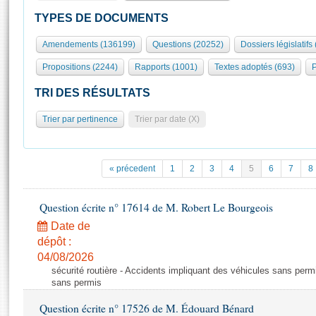
S'id
Présidence
Séance publique
Rôle et pouvoirs de l'Assemblée
Visiter l'Assemblée
TYPES DE DOCUMENTS
Fiches « Connaissance de l’Assemblée »
577 députés
Commissions et autres organes
Visite virtuelle du palais Bourbon
Amendements (136199)
Questions (20252)
Dossiers législatifs
Organisation de l'Assemblée
Groupes politiques
Europe et International
Assister à une séance
Mot
Propositions (2244)
Rapports (1001)
Textes adoptés (693)
P
Présidence
Conférence des Présidents
Bureau
Collège des Ques
Élections législatives
Contrôle et évaluation
Accès des chercheurs à l’Assemblée
TRI DES RÉSULTATS
Congrès
Les évènements
S'inscrire
Trier par pertinence
Trier par date (X)
Pétitions
Statistiques et chiffres clés
Transparence et déontologie
Vous n'ave
Patrimoine
E
Documents de référence
« précedent
1
2
3
4
5
6
7
8
La Bibliothèque
( Constitution | Règlement de l'Assemblée ... )
Documents parlementaires
Les archives
Question écrite n° 17614 de M. Robert Le Bourgeois
Projets de loi
Contacts et plan d'accès
Date de
Propositions de loi
Histoire
Photos libres de droit
dépôt :
Amendements
Juniors
04/08/2026
Textes adoptés
sécurité routière - Accidents impliquant des véhicules sans perm
Anciennes législatures
sans permis
Liens vers les sites publics
Rapports d'information
Question écrite n° 17526 de M. Édouard Bénard