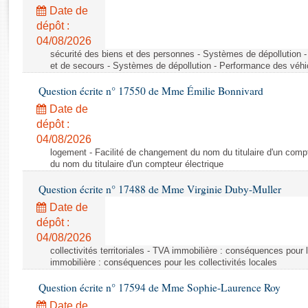
Rapports d'enquête
Date de
Rapports législatifs
dépôt :
Rapports sur l'application des lois
04/08/2026
Baromètre de l’application des lois
sécurité des biens et des personnes - Systèmes de dépollution 
et de secours - Systèmes de dépollution - Performance des véhi
Question écrite n° 17550 de Mme Émilie Bonnivard
Dossiers législatifs
Date de
Budget et sécurité sociale
dépôt :
Questions écrites et orales
04/08/2026
Comptes rendus des débats
logement - Facilité de changement du nom du titulaire d'un compt
du nom du titulaire d'un compteur électrique
Question écrite n° 17488 de Mme Virginie Duby-Muller
Date de
dépôt :
04/08/2026
collectivités territoriales - TVA immobilière : conséquences pour 
immobilière : conséquences pour les collectivités locales
Question écrite n° 17594 de Mme Sophie-Laurence Roy
Date de