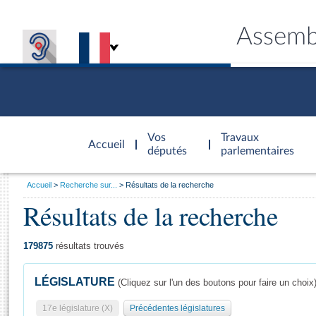
Assemb
Accèder à
la page
Vos
Travaux
Accueil
d'accueil
députés
parlementaires
Vous
Accueil
Recherche sur...
Résultats de la recherche
êtes
Résultats de la recherche
Général
ici
CONNEX
TRAVA
CONNA
DÉC
:
179875
résultats trouvés
LÉGISLATURE
(Cliquez sur l'un des boutons pour faire un choix
17e législature (X)
Précédentes législatures