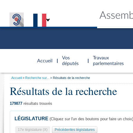
Assemb
Accèder à
la page
Vos
Travaux
Accueil
d'accueil
députés
parlementaires
Vous
Accueil
Recherche sur...
Résultats de la recherche
êtes
Résultats de la recherche
Général
ici
CONNEX
TRAVA
CONNA
DÉC
:
179877
résultats trouvés
LÉGISLATURE
(Cliquez sur l'un des boutons pour faire un choix
17e législature (X)
Précédentes législatures