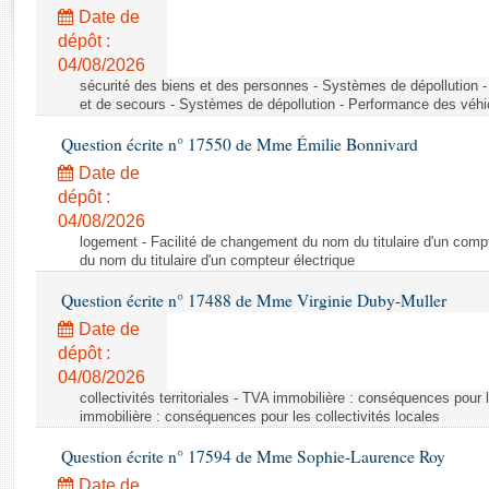
Rapports d'enquête
Date de
Rapports législatifs
dépôt :
Rapports sur l'application des lois
04/08/2026
Baromètre de l’application des lois
sécurité des biens et des personnes - Systèmes de dépollution 
et de secours - Systèmes de dépollution - Performance des véhi
Question écrite n° 17550 de Mme Émilie Bonnivard
Dossiers législatifs
Date de
Budget et sécurité sociale
dépôt :
Questions écrites et orales
04/08/2026
Comptes rendus des débats
logement - Facilité de changement du nom du titulaire d'un compt
du nom du titulaire d'un compteur électrique
Question écrite n° 17488 de Mme Virginie Duby-Muller
Date de
dépôt :
04/08/2026
collectivités territoriales - TVA immobilière : conséquences pour 
immobilière : conséquences pour les collectivités locales
Question écrite n° 17594 de Mme Sophie-Laurence Roy
Date de