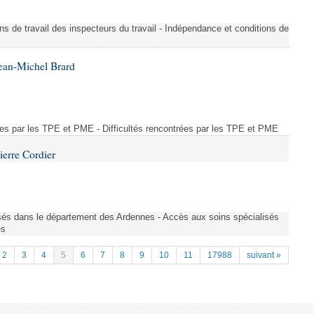
ons de travail des inspecteurs du travail - Indépendance et conditions de
ean-Michel Brard
rées par les TPE et PME - Difficultés rencontrées par les TPE et PME
ierre Cordier
sés dans le département des Ardennes - Accès aux soins spécialisés
es
2
3
4
5
6
7
8
9
10
11
17988
suivant »