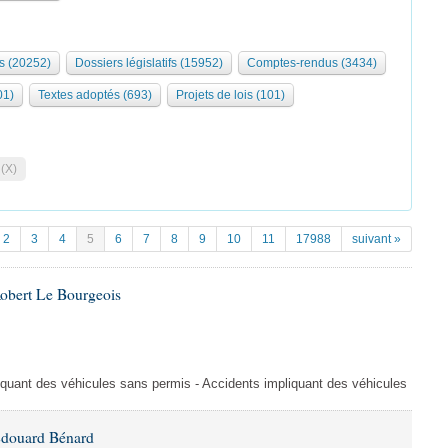
s (20252)
Dossiers législatifs (15952)
Comptes-rendus (3434)
01)
Textes adoptés (693)
Projets de lois (101)
 (X)
2
3
4
5
6
7
8
9
10
11
17988
suivant »
Robert Le Bourgeois
liquant des véhicules sans permis - Accidents impliquant des véhicules
Édouard Bénard