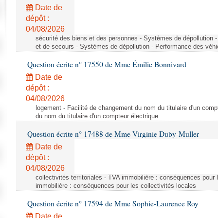
Rapports d'enquête
Date de
Rapports législatifs
dépôt :
Rapports sur l'application des lois
04/08/2026
Baromètre de l’application des lois
sécurité des biens et des personnes - Systèmes de dépollution 
et de secours - Systèmes de dépollution - Performance des véhi
Question écrite n° 17550 de Mme Émilie Bonnivard
Dossiers législatifs
Date de
Budget et sécurité sociale
dépôt :
Questions écrites et orales
04/08/2026
Comptes rendus des débats
logement - Facilité de changement du nom du titulaire d'un compt
du nom du titulaire d'un compteur électrique
Question écrite n° 17488 de Mme Virginie Duby-Muller
Date de
dépôt :
04/08/2026
collectivités territoriales - TVA immobilière : conséquences pour 
immobilière : conséquences pour les collectivités locales
Question écrite n° 17594 de Mme Sophie-Laurence Roy
Date de