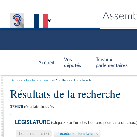
Assemb
Accèder à
la page
Vos
Travaux
Accueil
d'accueil
députés
parlementaires
Vous
Accueil
Recherche sur...
Résultats de la recherche
êtes
Résultats de la recherche
Général
ici
CONNEX
TRAVA
CONNA
DÉC
:
179876
résultats trouvés
LÉGISLATURE
(Cliquez sur l'un des boutons pour faire un choix
17e législature (X)
Précédentes législatures