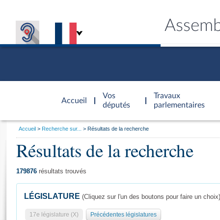
Assemb
Accèder à
la page
Vos
Travaux
Accueil
d'accueil
députés
parlementaires
Vous
Accueil
Recherche sur...
Résultats de la recherche
êtes
Résultats de la recherche
Général
ici
CONNEX
TRAVA
CONNA
DÉC
:
179876
résultats trouvés
LÉGISLATURE
(Cliquez sur l'un des boutons pour faire un choix
17e législature (X)
Précédentes législatures