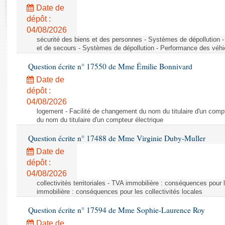
Rapports d'enquête
Date de
Rapports législatifs
dépôt :
Rapports sur l'application des lois
04/08/2026
Baromètre de l’application des lois
sécurité des biens et des personnes - Systèmes de dépollution 
et de secours - Systèmes de dépollution - Performance des véhi
Question écrite n° 17550 de Mme Émilie Bonnivard
Dossiers législatifs
Date de
Budget et sécurité sociale
dépôt :
Questions écrites et orales
04/08/2026
Comptes rendus des débats
logement - Facilité de changement du nom du titulaire d'un compt
du nom du titulaire d'un compteur électrique
Question écrite n° 17488 de Mme Virginie Duby-Muller
Date de
dépôt :
04/08/2026
collectivités territoriales - TVA immobilière : conséquences pour 
immobilière : conséquences pour les collectivités locales
Question écrite n° 17594 de Mme Sophie-Laurence Roy
Date de