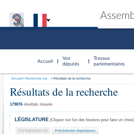
Assemb
Accèder à
la page
Vos
Travaux
Accueil
d'accueil
députés
parlementaires
Vous
Accueil
Recherche sur...
Résultats de la recherche
êtes
Résultats de la recherche
Général
ici
CONNEX
TRAVA
CONNA
DÉC
:
179876
résultats trouvés
LÉGISLATURE
(Cliquez sur l'un des boutons pour faire un choix
17e législature (X)
Précédentes législatures