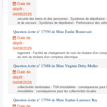
Rapports d'enquête
Date de
Rapports législatifs
dépôt :
Rapports sur l'application des lois
04/08/2026
Baromètre de l’application des lois
sécurité des biens et des personnes - Systèmes de dépollution 
et de secours - Systèmes de dépollution - Performance des véhi
Question écrite n° 17550 de Mme Émilie Bonnivard
Dossiers législatifs
Date de
Budget et sécurité sociale
dépôt :
Questions écrites et orales
04/08/2026
Comptes rendus des débats
logement - Facilité de changement du nom du titulaire d'un compt
du nom du titulaire d'un compteur électrique
Question écrite n° 17488 de Mme Virginie Duby-Muller
Date de
dépôt :
04/08/2026
collectivités territoriales - TVA immobilière : conséquences pour 
immobilière : conséquences pour les collectivités locales
Question écrite n° 17594 de Mme Sophie-Laurence Roy
Date de