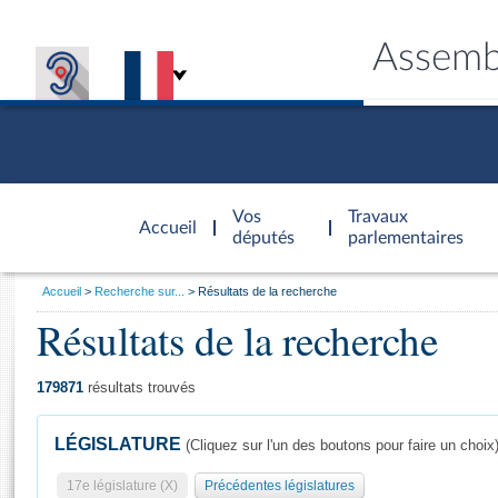
Assemb
Accèder à
la page
Vos
Travaux
Accueil
d'accueil
députés
parlementaires
Vous
Accueil
Recherche sur...
Résultats de la recherche
êtes
Résultats de la recherche
Général
ici
CONNEX
TRAVA
CONNA
DÉC
:
179871
résultats trouvés
LÉGISLATURE
(Cliquez sur l'un des boutons pour faire un choix
17e législature (X)
Précédentes législatures