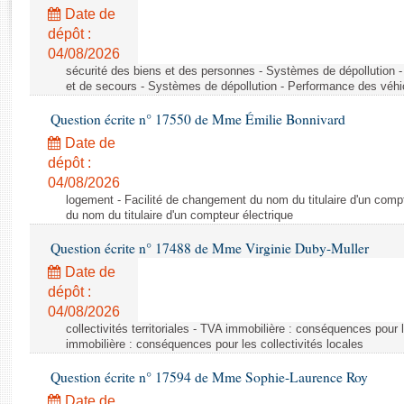
Rapports d'enquête
Date de
Rapports législatifs
dépôt :
Rapports sur l'application des lois
04/08/2026
Baromètre de l’application des lois
sécurité des biens et des personnes - Systèmes de dépollution 
et de secours - Systèmes de dépollution - Performance des véhi
Question écrite n° 17550 de Mme Émilie Bonnivard
Dossiers législatifs
Date de
Budget et sécurité sociale
dépôt :
Questions écrites et orales
04/08/2026
Comptes rendus des débats
logement - Facilité de changement du nom du titulaire d'un compt
du nom du titulaire d'un compteur électrique
Question écrite n° 17488 de Mme Virginie Duby-Muller
Date de
dépôt :
04/08/2026
collectivités territoriales - TVA immobilière : conséquences pour 
immobilière : conséquences pour les collectivités locales
Question écrite n° 17594 de Mme Sophie-Laurence Roy
Date de