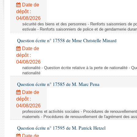
Rapports d'enquête
Date de
Rapports législatifs
dépôt :
Rapports sur l'application des lois
04/08/2026
Baromètre de l’application des lois
sécurité des biens et des personnes - Renforts saisonniers de po
estivale - Renforts saisonniers de police et de gendarmerie duran
Question écrite n° 17558 de Mme Christelle Minard
Dossiers législatifs
Date de
Budget et sécurité sociale
dépôt :
Questions écrites et orales
04/08/2026
Comptes rendus des débats
nationalité - Question écrite relative à la perte de nationalité - Qu
nationalité
Question écrite n° 17585 de M. Marc Pena
Date de
dépôt :
04/08/2026
professions et activités sociales - Procédures de renouvellemen
maternels - Procédures de renouvellement de l'agrément des ass
Question écrite n° 17595 de M. Patrick Hetzel
Date de