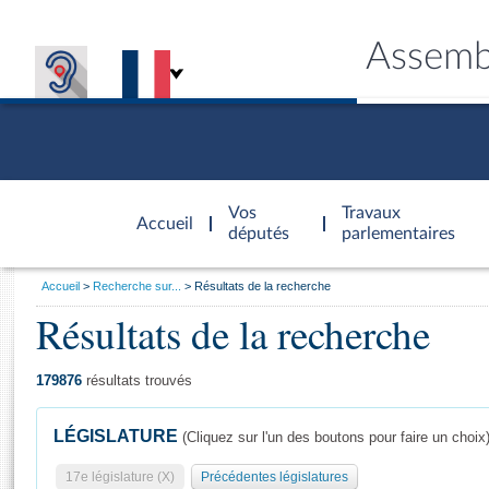
Assemb
Accèder à
la page
Vos
Travaux
Accueil
d'accueil
députés
parlementaires
Vous
Accueil
Recherche sur...
Résultats de la recherche
êtes
Résultats de la recherche
Général
ici
CONNEX
TRAVA
CONNA
DÉC
:
179876
résultats trouvés
LÉGISLATURE
(Cliquez sur l'un des boutons pour faire un choix
17e législature (X)
Précédentes législatures