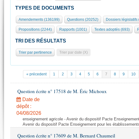
S'id
Présidence
Séance publique
Rôle et pouvoirs de l'Assemblée
Visiter l'Assemblée
TYPES DE DOCUMENTS
Fiches « Connaissance de l’Assemblée »
577 députés
Commissions et autres organes
Visite virtuelle du palais Bourbon
Amendements (136199)
Questions (20252)
Dossiers législatifs
Organisation de l'Assemblée
Groupes politiques
Europe et International
Assister à une séance
Mot
Propositions (2244)
Rapports (1001)
Textes adoptés (693)
P
Présidence
Conférence des Présidents
Bureau
Collège des Ques
Élections législatives
Contrôle et évaluation
Accès des chercheurs à l’Assemblée
TRI DES RÉSULTATS
Congrès
Les évènements
S'inscrire
Trier par pertinence
Trier par date (X)
Pétitions
Statistiques et chiffres clés
Transparence et déontologie
Vous n'ave
Patrimoine
E
Documents de référence
« précedent
1
2
3
4
5
6
7
8
9
10
La Bibliothèque
( Constitution | Règlement de l'Assemblée ... )
Documents parlementaires
Les archives
Question écrite n° 17518 de M. Éric Michoux
Projets de loi
Contacts et plan d'accès
Date de
Propositions de loi
Histoire
Photos libres de droit
dépôt :
Amendements
Juniors
04/08/2026
Textes adoptés
enseignement agricole - Avenir du dispositif Pacte Enseignement
Anciennes législatures
Avenir du dispositif Pacte Enseignement pour les établissements
Liens vers les sites publics
Rapports d'information
Question écrite n° 17609 de M. Bernard Chaumeil