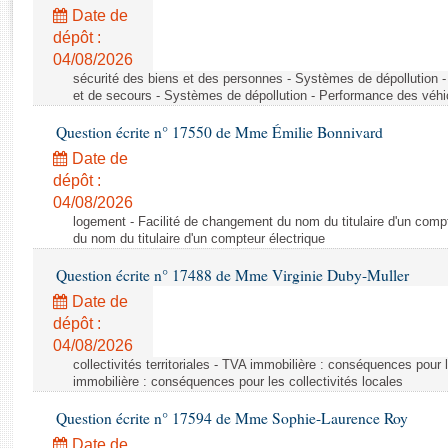
Rapports d'enquête
Date de
Rapports législatifs
dépôt :
Rapports sur l'application des lois
04/08/2026
Baromètre de l’application des lois
sécurité des biens et des personnes - Systèmes de dépollution 
et de secours - Systèmes de dépollution - Performance des véhi
Question écrite n° 17550 de Mme Émilie Bonnivard
Dossiers législatifs
Date de
Budget et sécurité sociale
dépôt :
Questions écrites et orales
04/08/2026
Comptes rendus des débats
logement - Facilité de changement du nom du titulaire d'un compt
du nom du titulaire d'un compteur électrique
Question écrite n° 17488 de Mme Virginie Duby-Muller
Date de
dépôt :
04/08/2026
collectivités territoriales - TVA immobilière : conséquences pour 
immobilière : conséquences pour les collectivités locales
Question écrite n° 17594 de Mme Sophie-Laurence Roy
Date de