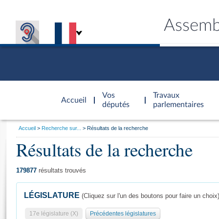
Assemb
Accèder à
la page
Vos
Travaux
Accueil
d'accueil
députés
parlementaires
Vous
Accueil
Recherche sur...
Résultats de la recherche
êtes
Résultats de la recherche
Général
ici
CONNEX
TRAVA
CONNA
DÉC
:
179877
résultats trouvés
LÉGISLATURE
(Cliquez sur l'un des boutons pour faire un choix
17e législature (X)
Précédentes législatures