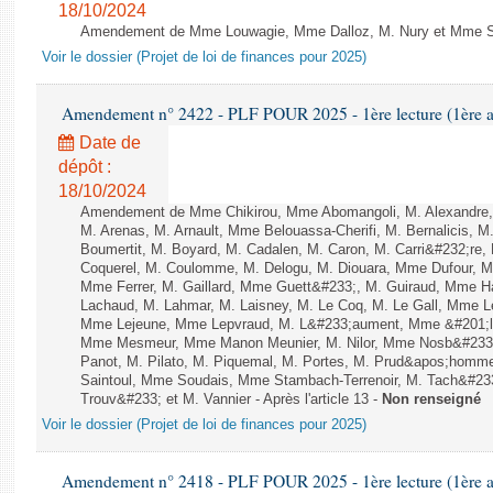
18/10/2024
Amendement de Mme Louwagie, Mme Dalloz, M. Nury et Mme Sylv
Voir le dossier (Projet de loi de finances pour 2025)
Amendement n° 2422 - PLF POUR 2025 - 1ère lecture (1ère as
Date de
dépôt :
18/10/2024
Amendement de Mme Chikirou, Mme Abomangoli, M. Alexandre
M. Arenas, M. Arnault, Mme Belouassa-Cherifi, M. Bernalicis, 
Boumertit, M. Boyard, M. Cadalen, M. Caron, M. Carri&#232;re,
Coquerel, M. Coulomme, M. Delogu, M. Diouara, Mme Dufour, 
Mme Ferrer, M. Gaillard, Mme Guett&#233;, M. Guiraud, Mme H
Lachaud, M. Lahmar, M. Laisney, M. Le Coq, M. Le Gall, Mme L
Mme Lejeune, Mme Lepvraud, M. L&#233;aument, Mme &#201;li
Mme Mesmeur, Mme Manon Meunier, M. Nilor, Mme Nosb&#23
Panot, M. Pilato, M. Piquemal, M. Portes, M. Prud&apos;homme
Saintoul, Mme Soudais, Mme Stambach-Terrenoir, M. Tach&#23
Trouv&#233; et M. Vannier - Après l'article 13 -
Non renseigné
Voir le dossier (Projet de loi de finances pour 2025)
Amendement n° 2418 - PLF POUR 2025 - 1ère lecture (1ère as