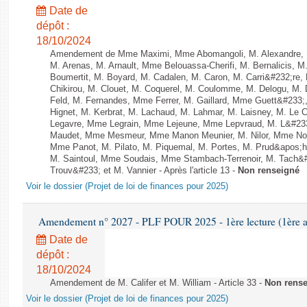
Date de
dépôt :
18/10/2024
Amendement de Mme Maximi, Mme Abomangoli, M. Alexandre, 
M. Arenas, M. Arnault, Mme Belouassa-Cherifi, M. Bernalicis, 
Boumertit, M. Boyard, M. Cadalen, M. Caron, M. Carri&#232;re
Chikirou, M. Clouet, M. Coquerel, M. Coulomme, M. Delogu, M
Feld, M. Fernandes, Mme Ferrer, M. Gaillard, Mme Guett&#23
Hignet, M. Kerbrat, M. Lachaud, M. Lahmar, M. Laisney, M. Le 
Legavre, Mme Legrain, Mme Lejeune, Mme Lepvraud, M. L&#233
Maudet, Mme Mesmeur, Mme Manon Meunier, M. Nilor, Mme N
Mme Panot, M. Pilato, M. Piquemal, M. Portes, M. Prud&apos;h
M. Saintoul, Mme Soudais, Mme Stambach-Terrenoir, M. Tach&
Trouv&#233; et M. Vannier - Après l'article 13 -
Non renseigné
Voir le dossier (Projet de loi de finances pour 2025)
Amendement n° 2027 - PLF POUR 2025 - 1ère lecture (1ère as
Date de
dépôt :
18/10/2024
Amendement de M. Califer et M. William - Article 33 -
Non rens
Voir le dossier (Projet de loi de finances pour 2025)