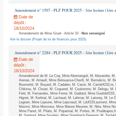
Amendement n° 1507 - PLF POUR 2025 - 1ère lecture (1ère as
Date de
dépôt :
18/10/2024
Amendement de Mme Gruet - Article 33 -
Non renseigné
Voir le dossier (Projet de loi de finances pour 2025)
Amendement n° 2284 - PLF POUR 2025 - 1ère lecture (1ère as
Date de
dépôt :
18/10/2024
Amendement de M. Le Coq, Mme Abomangoli, M. Alexandre, M
Arenas, M. Arnault, Mme Belouassa-Cherifi, M. Bernalicis, M. 
Boumertit, M. Boyard, M. Cadalen, M. Caron, M. Carri&#232;re
Chikirou, M. Clouet, M. Coquerel, M. Coulomme, M. Delogu, M
Feld, M. Fernandes, Mme Ferrer, M. Gaillard, Mme Guett&#23
Hignet, M. Kerbrat, M. Lachaud, M. Lahmar, M. Laisney, M. Le
Legrain, Mme Lejeune, Mme Lepvraud, M. L&#233;aument, Mme
Maximi, Mme Mesmeur, Mme Manon Meunier, M. Nilor, Mme N
Mme Panot, M. Pilato, M. Piquemal, M. Portes, M. Prud&apos;h
M. Saintoul, Mme Soudais, Mme Stambach-Terrenoir, M. Tach&