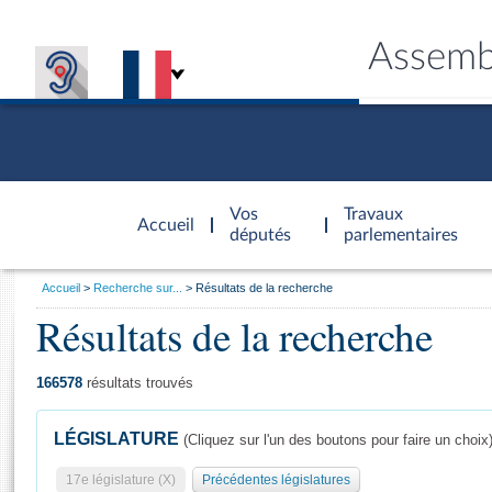
Assemb
Accèder à
la page
Vos
Travaux
Accueil
d'accueil
députés
parlementaires
Vous
Accueil
Recherche sur...
Résultats de la recherche
êtes
Résultats de la recherche
Général
ici
CONNEX
TRAVA
CONNA
DÉC
:
166578
résultats trouvés
LÉGISLATURE
(Cliquez sur l'un des boutons pour faire un choix
17e législature (X)
Précédentes législatures