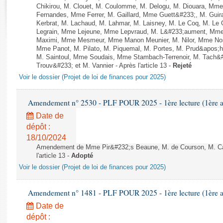
Rapports d'enquête
Chikirou, M. Clouet, M. Coulomme, M. Delogu, M. Diouara, Mm
Rapports législatifs
Fernandes, Mme Ferrer, M. Gaillard, Mme Guett&#233;, M. Gu
Kerbrat, M. Lachaud, M. Lahmar, M. Laisney, M. Le Coq, M. Le
Rapports sur l'application des lois
Legrain, Mme Lejeune, Mme Lepvraud, M. L&#233;aument, Mme
Baromètre de l’application des lois
Maximi, Mme Mesmeur, Mme Manon Meunier, M. Nilor, Mme N
Mme Panot, M. Pilato, M. Piquemal, M. Portes, M. Prud&apos;h
M. Saintoul, Mme Soudais, Mme Stambach-Terrenoir, M. Tach&
Trouv&#233; et M. Vannier - Après l'article 13 -
Rejeté
Dossiers législatifs
Voir le dossier (Projet de loi de finances pour 2025)
Budget et sécurité sociale
Questions écrites et orales
Amendement n° 2530 - PLF POUR 2025 - 1ère lecture (1ère as
Comptes rendus des débats
Date de
dépôt :
18/10/2024
Amendement de Mme Pir&#232;s Beaune, M. de Courson, M. Cast
l'article 13 -
Adopté
Voir le dossier (Projet de loi de finances pour 2025)
Amendement n° 1481 - PLF POUR 2025 - 1ère lecture (1ère as
Date de
dépôt :