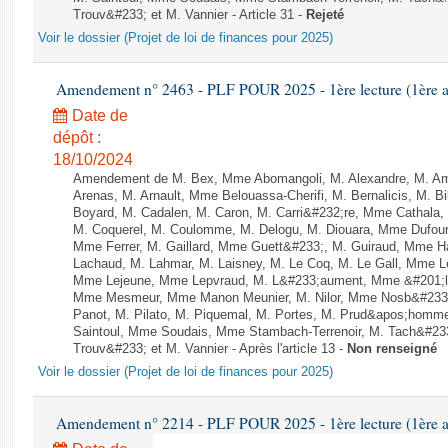
Trouv&#233; et M. Vannier - Article 31 -
Rejeté
Voir le dossier (Projet de loi de finances pour 2025)
Amendement n° 2463 - PLF POUR 2025 - 1ère lecture (1ère as
Date de
dépôt :
18/10/2024
Amendement de M. Bex, Mme Abomangoli, M. Alexandre, M. A
Arenas, M. Arnault, Mme Belouassa-Cherifi, M. Bernalicis, M. B
Boyard, M. Cadalen, M. Caron, M. Carri&#232;re, Mme Cathala,
M. Coquerel, M. Coulomme, M. Delogu, M. Diouara, Mme Dufou
Mme Ferrer, M. Gaillard, Mme Guett&#233;, M. Guiraud, Mme H
Lachaud, M. Lahmar, M. Laisney, M. Le Coq, M. Le Gall, Mme L
Mme Lejeune, Mme Lepvraud, M. L&#233;aument, Mme &#201;li
Mme Mesmeur, Mme Manon Meunier, M. Nilor, Mme Nosb&#23
Panot, M. Pilato, M. Piquemal, M. Portes, M. Prud&apos;homme
Saintoul, Mme Soudais, Mme Stambach-Terrenoir, M. Tach&#23
Trouv&#233; et M. Vannier - Après l'article 13 -
Non renseigné
Voir le dossier (Projet de loi de finances pour 2025)
Amendement n° 2214 - PLF POUR 2025 - 1ère lecture (1ère as