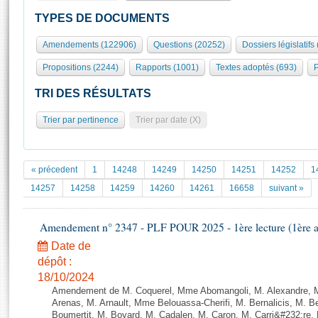
S'id
Présidence
Séance publique
Rôle et pouvoirs de l'Assemblée
Visiter l'Assemblée
TYPES DE DOCUMENTS
Fiches « Connaissance de l’Assemblée »
577 députés
Commissions et autres organes
Visite virtuelle du palais Bourbon
Amendements (122906)
Questions (20252)
Dossiers législatifs
Organisation de l'Assemblée
Groupes politiques
Europe et International
Assister à une séance
Mot
Propositions (2244)
Rapports (1001)
Textes adoptés (693)
P
Présidence
Conférence des Présidents
Bureau
Collège des Ques
Élections législatives
Contrôle et évaluation
Accès des chercheurs à l’Assemblée
TRI DES RÉSULTATS
Congrès
Les évènements
S'inscrire
Trier par pertinence
Trier par date (X)
Pétitions
Statistiques et chiffres clés
Transparence et déontologie
Vous n'ave
Patrimoine
E
Documents de référence
« précedent
1
14248
14249
14250
14251
14252
1
La Bibliothèque
( Constitution | Règlement de l'Assemblée ... )
Documents parlementaires
14257
14258
14259
14260
14261
16658
suivant »
Les archives
Projets de loi
Contacts et plan d'accès
Amendement n° 2347 - PLF POUR 2025 - 1ère lecture (1ère as
Propositions de loi
Histoire
Photos libres de droit
Amendements
Date de
Juniors
dépôt :
Textes adoptés
Anciennes législatures
18/10/2024
Amendement de M. Coquerel, Mme Abomangoli, M. Alexandre, 
Liens vers les sites publics
Rapports d'information
Arenas, M. Arnault, Mme Belouassa-Cherifi, M. Bernalicis, M. 
Boumertit, M. Boyard, M. Cadalen, M. Caron, M. Carri&#232;re