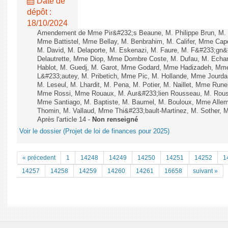
Date de
dépôt :
18/10/2024
Amendement de Mme Pir&#232;s Beaune, M. Philippe Brun, M. S
Mme Battistel, Mme Bellay, M. Benbrahim, M. Califer, Mme Capd
M. David, M. Delaporte, M. Eskenazi, M. Faure, M. F&#233;gn
Delautrette, Mme Diop, Mme Dombre Coste, M. Dufau, M. Echa
Hablot, M. Guedj, M. Garot, Mme Godard, Mme Hadizadeh, Mme
L&#233;autey, M. Pribetich, Mme Pic, M. Hollande, Mme Jourd
M. Leseul, M. Lhardit, M. Pena, M. Potier, M. Naillet, Mme Rune
Mme Rossi, Mme Rouaux, M. Aur&#233;lien Rousseau, M. Rous
Mme Santiago, M. Baptiste, M. Baumel, M. Bouloux, Mme Allem
Thomin, M. Vallaud, Mme Thi&#233;bault-Martinez, M. Sother, M
Après l'article 14 -
Non renseigné
Voir le dossier (Projet de loi de finances pour 2025)
« précedent
1
14248
14249
14250
14251
14252
1
14257
14258
14259
14260
14261
16658
suivant »