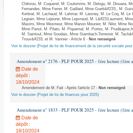
Rapports d'enquête
Chikirou, M. Coquerel, M. Coulomme, M. Delogu, M. Diouara, 
Rapports législatifs
Fernandes, Mme Ferrer, M. Gaillard, Mme Guett&#233;, M. Gu
Kerbrat, M. Lachaud, M. Lahmar, M. Laisney, M. Le Coq, M. Le
Rapports sur l'application des lois
Legrain, Mme Lejeune, Mme Lepvraud, M. L&#233;aument, Mme
Baromètre de l’application des lois
Maximi, Mme Mesmeur, Mme Manon Meunier, M. Nilor, Mme N
Mme Panot, M. Pilato, M. Piquemal, M. Portes, M. Prud&apos;h
M. Saintoul, Mme Soudais, Mme Stambach-Terrenoir, M. Tach&
Trouv&#233; et M. Vannier - Article 6 -
Non renseigné
Dossiers législatifs
Voir le dossier (Projet de loi de financement de la sécurité sociale pou
Budget et sécurité sociale
Questions écrites et orales
Amendement n° 2176 - PLF POUR 2025 - 1ère lecture (1ère as
Comptes rendus des débats
Date de
dépôt :
18/10/2024
Amendement de M. Fait - Après l'article 17 -
Non renseigné
Voir le dossier (Projet de loi de finances pour 2025)
Amendement n° 1833 - PLF POUR 2025 - 1ère lecture (1ère as
Date de
dépôt :
18/10/2024