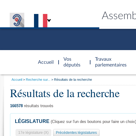
Assemb
Accèder à
la page
Vos
Travaux
Accueil
d'accueil
députés
parlementaires
Vous
Accueil
Recherche sur...
Résultats de la recherche
êtes
Résultats de la recherche
Général
ici
CONNEX
TRAVA
CONNA
DÉC
:
166578
résultats trouvés
LÉGISLATURE
(Cliquez sur l'un des boutons pour faire un choix
17e législature (X)
Précédentes législatures