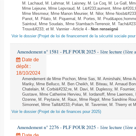
M. Lachaud, M. Lahmar, M. Laisney, M. Le Coq, M. Le Gall, Mm
Mme Lejeune, Mme Lepvraud, M. L&#233;aument, Mme &#201;li
Mme Mesmeur, Mme Manon Meunier, M. Nilor, Mme Nosb&#23
Panot, M. Pilato, M. Piquemal, M. Portes, M. Prud&apos;homme
Saintoul, Mme Soudais, Mme Stambach-Terrenoir, M. Tach&#23
Trouv&#233; et M. Vannier - Article 4 -
Non renseigné
Voir le dossier (Projet de loi de financement de la sécurité sociale pou
Amendement n° 1581 - PLF POUR 2025 - 1ère lecture (1ère as
Date de
dépôt :
18/10/2024
Amendement de Mme Pochon, Mme Sas, M. Amirshahi, Mme Arr
Mariky, Mme Belluco, M. Ben Cheikh, M. Biteau, M. Arnaud Bo
Chatelain, M. Corbi&#232;re, M. Davi, M. Duplessy, M. Fournier
Gustave, Mme Catherine Hervieu, M. Iordanoff, Mme Laernoes,
Ozenne, M. Peytavie, M. Raux, Mme Regol, Mme Sandrine Rou
Simonnet, Mme Taill&#233;-Polian, M. Tavernier, M. Thierry et Mm
Voir le dossier (Projet de loi de finances pour 2025)
Amendement n° 2276 - PLF POUR 2025 - 1ère lecture (1ère as
Date de