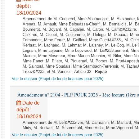
dépôt :
18/10/2024
Amendement de M. Coquerel, Mme Abomangoli, M. Alexandre, 
Arenas, M. Arnault, Mme Belouassa-Cherifi, M. Bernalicis, M. 
Boumertit, M. Boyard, M. Cadalen, M. Caron, M. Carri&#232;re
Chikirou, M. Clouet, M. Coulomme, M. Delogu, M. Diouara, Mm
Fernandes, Mme Ferrer, M. Gaillard, Mme Guett&#233;, M. Gu
Kerbrat, M. Lachaud, M. Lahmar, M. Laisney, M. Le Coq, M. Le
Legrain, Mme Lejeune, Mme Lepvraud, M. L&#233;aument, Mme
Maximi, Mme Mesmeur, Mme Manon Meunier, M. Nilor, Mme N
Mme Panot, M. Pilato, M. Piquemal, M. Portes, M. Prud&apos;h
M. Saintoul, Mme Soudais, Mme Stambach-Terrenoir, M. Tach&
Trouv&#233; et M. Vannier - Article 32 -
Rejeté
Voir le dossier (Projet de loi de finances pour 2025)
Amendement n° 2104 - PLF POUR 2025 - 1ère lecture (1ère as
Date de
dépôt :
18/10/2024
Amendement de M. Lef&#232;vre, M. Darmanin, M. Maillard, Mme
Midy, M. Rodwell, M. Sitzenstuhl, Mme Vidal, Mme Vignon et M. V
Voir le dossier (Projet de loi de finances pour 2025)