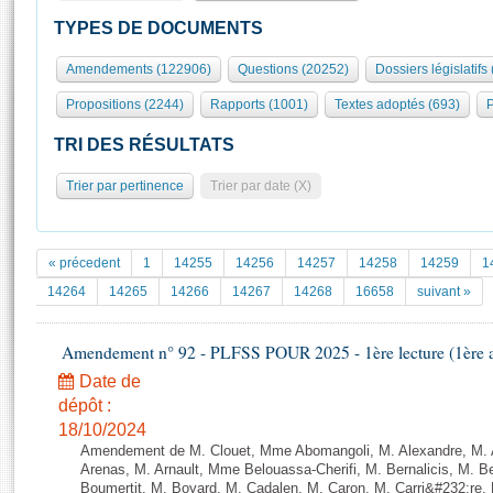
S'id
Présidence
Séance publique
Rôle et pouvoirs de l'Assemblée
Visiter l'Assemblée
TYPES DE DOCUMENTS
Fiches « Connaissance de l’Assemblée »
577 députés
Commissions et autres organes
Visite virtuelle du palais Bourbon
Amendements (122906)
Questions (20252)
Dossiers législatifs
Organisation de l'Assemblée
Groupes politiques
Europe et International
Assister à une séance
Mot
Propositions (2244)
Rapports (1001)
Textes adoptés (693)
P
Présidence
Conférence des Présidents
Bureau
Collège des Ques
Élections législatives
Contrôle et évaluation
Accès des chercheurs à l’Assemblée
TRI DES RÉSULTATS
Congrès
Les évènements
S'inscrire
Trier par pertinence
Trier par date (X)
Pétitions
Statistiques et chiffres clés
Transparence et déontologie
Vous n'ave
Patrimoine
E
Documents de référence
« précedent
1
14255
14256
14257
14258
14259
1
La Bibliothèque
( Constitution | Règlement de l'Assemblée ... )
Documents parlementaires
14264
14265
14266
14267
14268
16658
suivant »
Les archives
Projets de loi
Contacts et plan d'accès
Amendement n° 92 - PLFSS POUR 2025 - 1ère lecture (1ère as
Propositions de loi
Histoire
Photos libres de droit
Amendements
Date de
Juniors
dépôt :
Textes adoptés
Anciennes législatures
18/10/2024
Amendement de M. Clouet, Mme Abomangoli, M. Alexandre, M.
Liens vers les sites publics
Rapports d'information
Arenas, M. Arnault, Mme Belouassa-Cherifi, M. Bernalicis, M. 
Boumertit, M. Boyard, M. Cadalen, M. Caron, M. Carri&#232;re