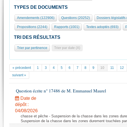
S'id
Présidence
Séance publique
Rôle et pouvoirs de l'Assemblée
Visiter l'Assemblée
TYPES DE DOCUMENTS
Fiches « Connaissance de l’Assemblée »
577 députés
Commissions et autres organes
Visite virtuelle du palais Bourbon
Amendements (122906)
Questions (20252)
Dossiers législatifs
Organisation de l'Assemblée
Groupes politiques
Europe et International
Assister à une séance
Mot
Propositions (2244)
Rapports (1001)
Textes adoptés (693)
P
Présidence
Conférence des Présidents
Bureau
Collège des Ques
Élections législatives
Contrôle et évaluation
Accès des chercheurs à l’Assemblée
TRI DES RÉSULTATS
Congrès
Les évènements
S'inscrire
Trier par pertinence
Trier par date (X)
Pétitions
Statistiques et chiffres clés
Transparence et déontologie
Vous n'ave
Patrimoine
E
Documents de référence
« précedent
1
3
4
5
6
7
8
9
10
11
12
La Bibliothèque
( Constitution | Règlement de l'Assemblée ... )
Documents parlementaires
suivant »
Les archives
Projets de loi
Contacts et plan d'accès
Question écrite n° 17486 de M. Emmanuel Maurel
Propositions de loi
Histoire
Photos libres de droit
Amendements
Date de
Juniors
dépôt :
Textes adoptés
Anciennes législatures
04/08/2026
chasse et pêche - Suspension de la chasse dans les zones dure
Liens vers les sites publics
Rapports d'information
Suspension de la chasse dans les zones durement touchées par