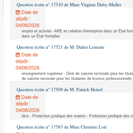
Rapports d'enquête
Question écrite n° 17510 de Mme Virginie Duby-Muller
Rapports législatifs
Date de
Rapports sur l'application des lois
dépôt :
Baromètre de l’application des lois
04/08/2026
emploi et activité - ARE et création d'entreprise dans un État fron
dans un État frontalier
Dossiers législatifs
Question écrite n° 17521 de M. Didier Lemaire
Budget et sécurité sociale
Date de
Questions écrites et orales
dépôt :
Comptes rendus des débats
04/08/2026
enseignement supérieur - Droit de saisine rectorale pour les titula
de saisine rectorale pour les titulaires de licence professionnelle
Question écrite n° 17509 de M. Patrick Hetzel
Date de
dépôt :
04/08/2026
élus - Protection juridique des maires - Protection juridique des 
Question écrite n° 17583 de Mme Christine Loir