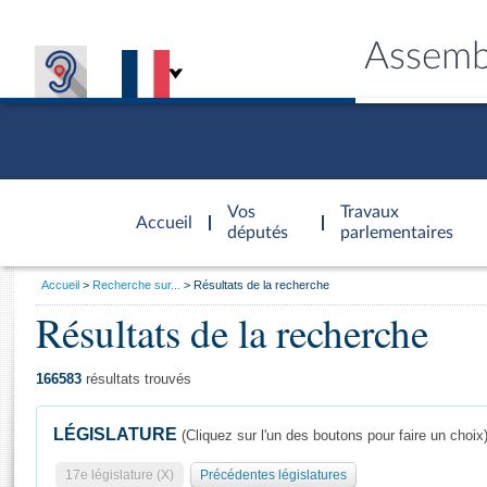
Assemb
Accèder à
la page
Vos
Travaux
Accueil
d'accueil
députés
parlementaires
Vous
Accueil
Recherche sur...
Résultats de la recherche
êtes
Résultats de la recherche
Général
ici
CONNEX
TRAVA
CONNA
DÉC
:
166583
résultats trouvés
LÉGISLATURE
(Cliquez sur l'un des boutons pour faire un choix
17e législature (X)
Précédentes législatures