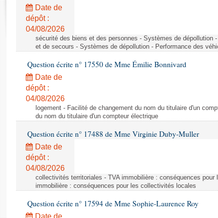
Rapports d'enquête
Date de
Rapports législatifs
dépôt :
Rapports sur l'application des lois
04/08/2026
Baromètre de l’application des lois
sécurité des biens et des personnes - Systèmes de dépollution 
et de secours - Systèmes de dépollution - Performance des véhi
Question écrite n° 17550 de Mme Émilie Bonnivard
Dossiers législatifs
Date de
Budget et sécurité sociale
dépôt :
Questions écrites et orales
04/08/2026
Comptes rendus des débats
logement - Facilité de changement du nom du titulaire d'un compt
du nom du titulaire d'un compteur électrique
Question écrite n° 17488 de Mme Virginie Duby-Muller
Date de
dépôt :
04/08/2026
collectivités territoriales - TVA immobilière : conséquences pour 
immobilière : conséquences pour les collectivités locales
Question écrite n° 17594 de Mme Sophie-Laurence Roy
Date de