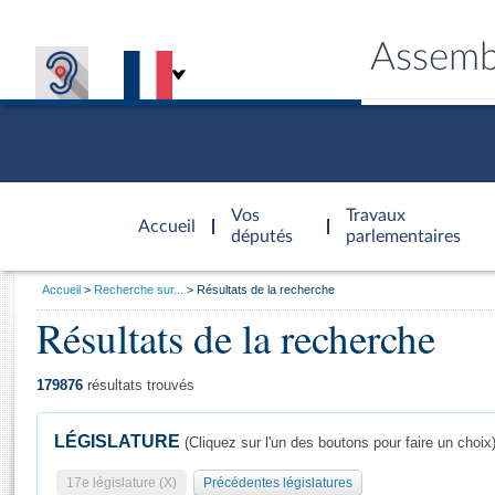
Assemb
Accèder à
la page
Vos
Travaux
Accueil
d'accueil
députés
parlementaires
Vous
Accueil
Recherche sur...
Résultats de la recherche
êtes
Résultats de la recherche
Général
ici
CONNEX
TRAVA
CONNA
DÉC
:
179876
résultats trouvés
LÉGISLATURE
(Cliquez sur l'un des boutons pour faire un choix
17e législature (X)
Précédentes législatures