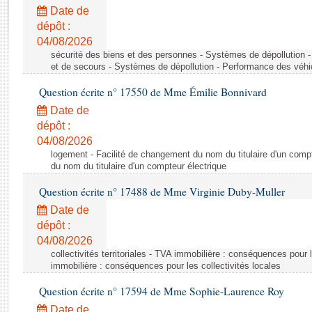
Rapports d'enquête
Date de
Rapports législatifs
dépôt :
Rapports sur l'application des lois
04/08/2026
Baromètre de l’application des lois
sécurité des biens et des personnes - Systèmes de dépollution 
et de secours - Systèmes de dépollution - Performance des véhi
Question écrite n° 17550 de Mme Émilie Bonnivard
Dossiers législatifs
Date de
Budget et sécurité sociale
dépôt :
Questions écrites et orales
04/08/2026
Comptes rendus des débats
logement - Facilité de changement du nom du titulaire d'un compt
du nom du titulaire d'un compteur électrique
Question écrite n° 17488 de Mme Virginie Duby-Muller
Date de
dépôt :
04/08/2026
collectivités territoriales - TVA immobilière : conséquences pour 
immobilière : conséquences pour les collectivités locales
Question écrite n° 17594 de Mme Sophie-Laurence Roy
Date de