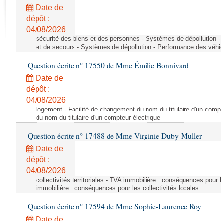
Rapports d'enquête
Date de
Rapports législatifs
dépôt :
Rapports sur l'application des lois
04/08/2026
Baromètre de l’application des lois
sécurité des biens et des personnes - Systèmes de dépollution 
et de secours - Systèmes de dépollution - Performance des véhi
Question écrite n° 17550 de Mme Émilie Bonnivard
Dossiers législatifs
Date de
Budget et sécurité sociale
dépôt :
Questions écrites et orales
04/08/2026
Comptes rendus des débats
logement - Facilité de changement du nom du titulaire d'un compt
du nom du titulaire d'un compteur électrique
Question écrite n° 17488 de Mme Virginie Duby-Muller
Date de
dépôt :
04/08/2026
collectivités territoriales - TVA immobilière : conséquences pour 
immobilière : conséquences pour les collectivités locales
Question écrite n° 17594 de Mme Sophie-Laurence Roy
Date de