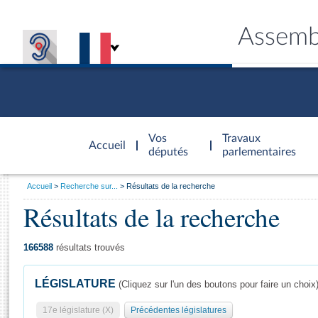
Assemb
Accèder à
la page
Vos
Travaux
Accueil
d'accueil
députés
parlementaires
Vous
Accueil
Recherche sur...
Résultats de la recherche
êtes
Résultats de la recherche
Général
ici
CONNEX
TRAVA
CONNA
DÉC
:
166588
résultats trouvés
LÉGISLATURE
(Cliquez sur l'un des boutons pour faire un choix
17e législature (X)
Précédentes législatures