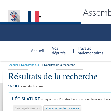
Assemb
Accèder à
la page
Vos
Travaux
Accueil
d'accueil
députés
parlementaires
Vous
Accueil
Recherche sur...
Résultats de la recherche
êtes
Résultats de la recherche
Général
ici
CONNEX
TRAVA
CONNA
DÉC
:
166583
résultats trouvés
LÉGISLATURE
(Cliquez sur l'un des boutons pour faire un choix
17e législature (X)
Précédentes législatures