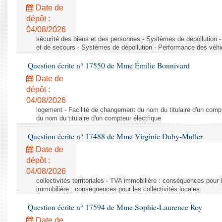
Rapports d'enquête
Date de
Rapports législatifs
dépôt :
Rapports sur l'application des lois
04/08/2026
Baromètre de l’application des lois
sécurité des biens et des personnes - Systèmes de dépollution 
et de secours - Systèmes de dépollution - Performance des véhi
Question écrite n° 17550 de Mme Émilie Bonnivard
Dossiers législatifs
Date de
Budget et sécurité sociale
dépôt :
Questions écrites et orales
04/08/2026
Comptes rendus des débats
logement - Facilité de changement du nom du titulaire d'un compt
du nom du titulaire d'un compteur électrique
Question écrite n° 17488 de Mme Virginie Duby-Muller
Date de
dépôt :
04/08/2026
collectivités territoriales - TVA immobilière : conséquences pour 
immobilière : conséquences pour les collectivités locales
Question écrite n° 17594 de Mme Sophie-Laurence Roy
Date de