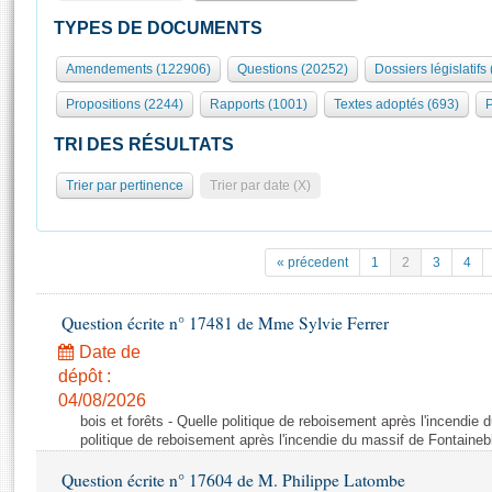
S'id
Présidence
Séance publique
Rôle et pouvoirs de l'Assemblée
Visiter l'Assemblée
TYPES DE DOCUMENTS
Fiches « Connaissance de l’Assemblée »
577 députés
Commissions et autres organes
Visite virtuelle du palais Bourbon
Amendements (122906)
Questions (20252)
Dossiers législatifs
Organisation de l'Assemblée
Groupes politiques
Europe et International
Assister à une séance
Mot
Propositions (2244)
Rapports (1001)
Textes adoptés (693)
P
Présidence
Conférence des Présidents
Bureau
Collège des Ques
Élections législatives
Contrôle et évaluation
Accès des chercheurs à l’Assemblée
TRI DES RÉSULTATS
Congrès
Les évènements
S'inscrire
Trier par pertinence
Trier par date (X)
Pétitions
Statistiques et chiffres clés
Transparence et déontologie
Vous n'ave
Patrimoine
E
Documents de référence
« précedent
1
2
3
4
La Bibliothèque
( Constitution | Règlement de l'Assemblée ... )
Documents parlementaires
Les archives
Question écrite n° 17481 de Mme Sylvie Ferrer
Projets de loi
Contacts et plan d'accès
Date de
Propositions de loi
Histoire
Photos libres de droit
dépôt :
Amendements
Juniors
04/08/2026
Textes adoptés
bois et forêts - Quelle politique de reboisement après l'incendie
Anciennes législatures
politique de reboisement après l'incendie du massif de Fontaineb
Liens vers les sites publics
Rapports d'information
Question écrite n° 17604 de M. Philippe Latombe