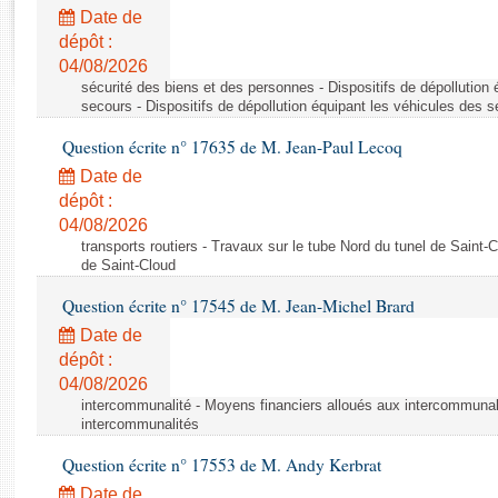
Rapports d'enquête
Date de
Rapports législatifs
dépôt :
Rapports sur l'application des lois
04/08/2026
Baromètre de l’application des lois
sécurité des biens et des personnes - Dispositifs de dépollution
secours - Dispositifs de dépollution équipant les véhicules des 
Question écrite n° 17635 de M. Jean-Paul Lecoq
Dossiers législatifs
Date de
Budget et sécurité sociale
dépôt :
Questions écrites et orales
04/08/2026
Comptes rendus des débats
transports routiers - Travaux sur le tube Nord du tunel de Saint-
de Saint-Cloud
Question écrite n° 17545 de M. Jean-Michel Brard
Date de
dépôt :
04/08/2026
intercommunalité - Moyens financiers alloués aux intercommunal
intercommunalités
Question écrite n° 17553 de M. Andy Kerbrat
Date de