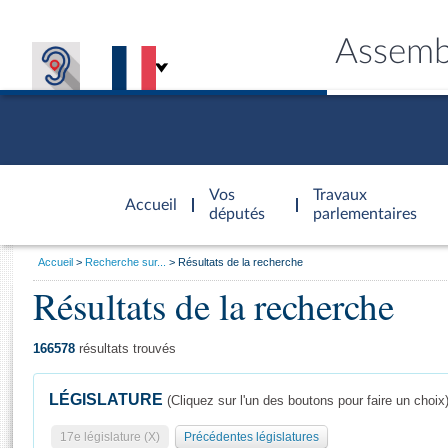
Assemb
Accèder à
la page
Vos
Travaux
Accueil
d'accueil
députés
parlementaires
Vous
Accueil
Recherche sur...
Résultats de la recherche
êtes
Résultats de la recherche
Général
ici
CONNEX
TRAVA
CONNA
DÉC
:
166578
résultats trouvés
LÉGISLATURE
(Cliquez sur l'un des boutons pour faire un choix
17e législature (X)
Précédentes législatures