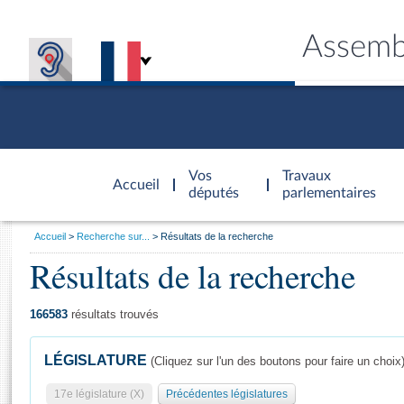
Assemb
Accèder à
la page
Vos
Travaux
Accueil
d'accueil
députés
parlementaires
Vous
Accueil
Recherche sur...
Résultats de la recherche
êtes
Résultats de la recherche
Général
ici
CONNEX
TRAVA
CONNA
DÉC
:
166583
résultats trouvés
LÉGISLATURE
(Cliquez sur l'un des boutons pour faire un choix
17e législature (X)
Précédentes législatures