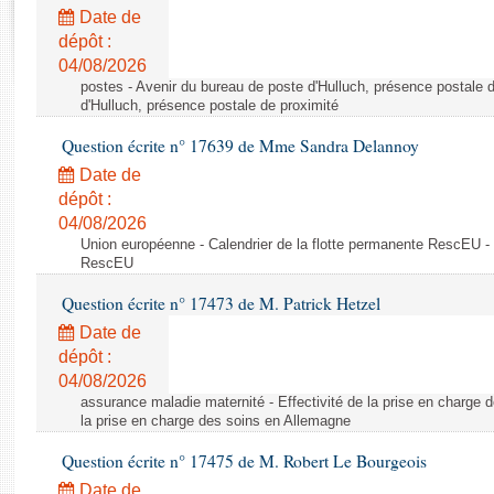
Rapports d'enquête
Date de
Rapports législatifs
dépôt :
Rapports sur l'application des lois
04/08/2026
Baromètre de l’application des lois
postes - Avenir du bureau de poste d'Hulluch, présence postale d
d'Hulluch, présence postale de proximité
Question écrite n° 17639 de Mme Sandra Delannoy
Dossiers législatifs
Date de
Budget et sécurité sociale
dépôt :
Questions écrites et orales
04/08/2026
Comptes rendus des débats
Union européenne - Calendrier de la flotte permanente RescEU - 
RescEU
Question écrite n° 17473 de M. Patrick Hetzel
Date de
dépôt :
04/08/2026
assurance maladie maternité - Effectivité de la prise en charge d
la prise en charge des soins en Allemagne
Question écrite n° 17475 de M. Robert Le Bourgeois
Date de