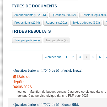
S'id
Présidence
Séance publique
Rôle et pouvoirs de l'Assemblée
Visiter l'Assemblée
TYPES DE DOCUMENTS
Fiches « Connaissance de l’Assemblée »
577 députés
Commissions et autres organes
Visite virtuelle du palais Bourbon
Amendements (122906)
Questions (20252)
Dossiers législatifs
Organisation de l'Assemblée
Groupes politiques
Europe et International
Assister à une séance
Mot
Propositions (2244)
Rapports (1001)
Textes adoptés (693)
P
Présidence
Conférence des Présidents
Bureau
Collège des Ques
Élections législatives
Contrôle et évaluation
Accès des chercheurs à l’Assemblée
TRI DES RÉSULTATS
Congrès
Les évènements
S'inscrire
Trier par pertinence
Trier par date (X)
Pétitions
Statistiques et chiffres clés
Transparence et déontologie
Vous n'ave
Patrimoine
E
Documents de référence
« précedent
1
2
3
4
5
6
La Bibliothèque
( Constitution | Règlement de l'Assemblée ... )
Documents parlementaires
Les archives
Question écrite n° 17546 de M. Patrick Hetzel
Projets de loi
Contacts et plan d'accès
Date de
Propositions de loi
Histoire
Photos libres de droit
dépôt :
Amendements
Juniors
04/08/2026
Textes adoptés
jeunes - Maintien du budget consacré au service civique dans le
Anciennes législatures
consacré au service civique dans le PLF pour 2027
Liens vers les sites publics
Rapports d'information
Question écrite n° 17577 de M. Bruno Bilde