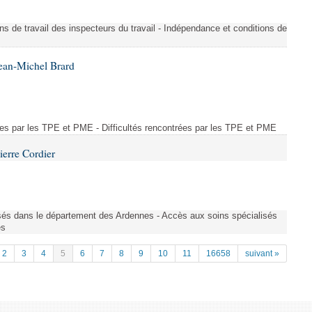
ons de travail des inspecteurs du travail - Indépendance et conditions de
ean-Michel Brard
rées par les TPE et PME - Difficultés rencontrées par les TPE et PME
ierre Cordier
sés dans le département des Ardennes - Accès aux soins spécialisés
es
2
3
4
5
6
7
8
9
10
11
16658
suivant »