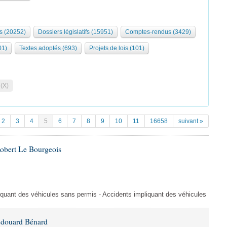
s (20252)
Dossiers législatifs (15951)
Comptes-rendus (3429)
01)
Textes adoptés (693)
Projets de lois (101)
 (X)
2
3
4
5
6
7
8
9
10
11
16658
suivant »
Robert Le Bourgeois
liquant des véhicules sans permis - Accidents impliquant des véhicules
Édouard Bénard