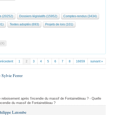
s (20252)
Dossiers législatifs (15952)
Comptes-rendus (3434)
01)
Textes adoptés (693)
Projets de lois (101)
 (X)
précedent
1
2
3
4
5
6
7
8
16659
suivant »
 Sylvie Ferrer
 de reboisement après l'incendie du massif de Fontainebleau ? - Quelle
incendie du massif de Fontainebleau ?
Philippe Latombe