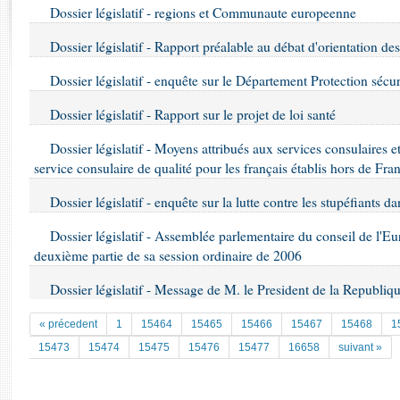
Rapports d'enquête
Dossier législatif - regions et Communaute europeenne
Rapports législatifs
Dossier législatif - Rapport préalable au débat d'orientation de
Rapports sur l'application des lois
Baromètre de l’application des lois
Dossier législatif - enquête sur le Département Protection sécur
Dossier législatif - Rapport sur le projet de loi santé
Dossiers législatifs
Budget et sécurité sociale
Dossier législatif - Moyens attribués aux services consulaires 
service consulaire de qualité pour les français établis hors de Fra
Questions écrites et orales
Comptes rendus des débats
Dossier législatif - enquête sur la lutte contre les stupéfiants 
Dossier législatif - Assemblée parlementaire du conseil de l'Eur
deuxième partie de sa session ordinaire de 2006
Dossier législatif - Message de M. le President de la Republiq
« précedent
1
15464
15465
15466
15467
15468
1
15473
15474
15475
15476
15477
16658
suivant »