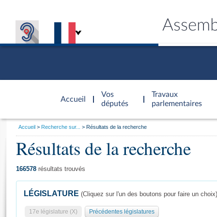
Assemb
Accèder à
la page
Vos
Travaux
Accueil
d'accueil
députés
parlementaires
Vous
Accueil
Recherche sur...
Résultats de la recherche
êtes
Résultats de la recherche
Général
ici
CONNEX
TRAVA
CONNA
DÉC
:
166578
résultats trouvés
LÉGISLATURE
(Cliquez sur l'un des boutons pour faire un choix
17e législature (X)
Précédentes législatures