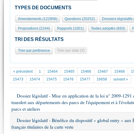
S'id
Présidence
Séance publique
Rôle et pouvoirs de l'Assemblée
Visiter l'Assemblée
TYPES DE DOCUMENTS
Fiches « Connaissance de l’Assemblée »
577 députés
Commissions et autres organes
Visite virtuelle du palais Bourbon
Amendements (122906)
Questions (20252)
Dossiers législatifs
Organisation de l'Assemblée
Groupes politiques
Europe et International
Assister à une séance
Mot
Propositions (2244)
Rapports (1001)
Textes adoptés (693)
P
Présidence
Conférence des Présidents
Bureau
Collège des Ques
Élections législatives
Contrôle et évaluation
Accès des chercheurs à l’Assemblée
TRI DES RÉSULTATS
Congrès
Les évènements
S'inscrire
Trier par pertinence
Trier par date (X)
Pétitions
Statistiques et chiffres clés
Transparence et déontologie
Vous n'ave
Patrimoine
E
Documents de référence
« précedent
1
15464
15465
15466
15467
15468
1
La Bibliothèque
( Constitution | Règlement de l'Assemblée ... )
Documents parlementaires
15473
15474
15475
15476
15477
16658
suivant »
Les archives
Projets de loi
Contacts et plan d'accès
Dossier législatif - Mise en application de la loi n° 2009-1291
Propositions de loi
Histoire
transfert aux départements des parcs de l'équipement et à l'évoluti
Photos libres de droit
Amendements
Juniors
parcs et ateliers
Textes adoptés
Anciennes législatures
Dossier législatif - Bénéfice du dispositif « global entry » aux 
Liens vers les sites publics
français titulaires de la carte verte
Rapports d'information