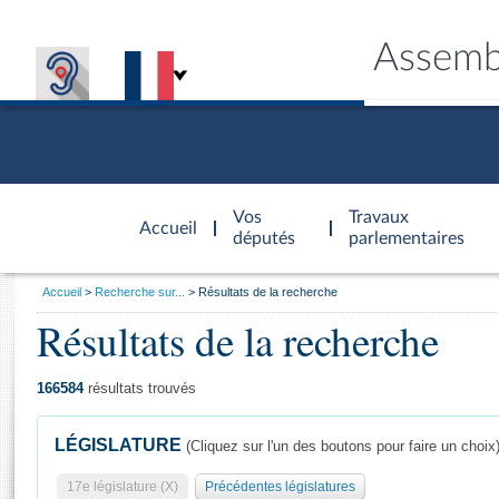
Assemb
Accèder à
la page
Vos
Travaux
Accueil
d'accueil
députés
parlementaires
Vous
Accueil
Recherche sur...
Résultats de la recherche
êtes
Résultats de la recherche
Général
ici
CONNEX
TRAVA
CONNA
DÉC
:
166584
résultats trouvés
LÉGISLATURE
(Cliquez sur l'un des boutons pour faire un choix
17e législature (X)
Précédentes législatures