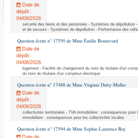
Rapports d'enquête
Date de
Rapports législatifs
dépôt :
Rapports sur l'application des lois
04/08/2026
Baromètre de l’application des lois
sécurité des biens et des personnes - Systèmes de dépollution 
et de secours - Systèmes de dépollution - Performance des véhi
Question écrite n° 17550 de Mme Émilie Bonnivard
Dossiers législatifs
Date de
Budget et sécurité sociale
dépôt :
Questions écrites et orales
04/08/2026
Comptes rendus des débats
logement - Facilité de changement du nom du titulaire d'un compt
du nom du titulaire d'un compteur électrique
Question écrite n° 17488 de Mme Virginie Duby-Muller
Date de
dépôt :
04/08/2026
collectivités territoriales - TVA immobilière : conséquences pour 
immobilière : conséquences pour les collectivités locales
Question écrite n° 17594 de Mme Sophie-Laurence Roy
Date de