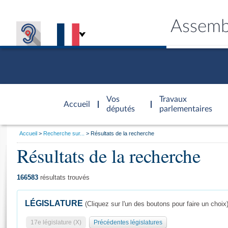
Assemb
Accèder à
la page
Vos
Travaux
Accueil
d'accueil
députés
parlementaires
Vous
Accueil
Recherche sur...
Résultats de la recherche
êtes
Résultats de la recherche
Général
ici
CONNEX
TRAVA
CONNA
DÉC
:
166583
résultats trouvés
LÉGISLATURE
(Cliquez sur l'un des boutons pour faire un choix
17e législature (X)
Précédentes législatures