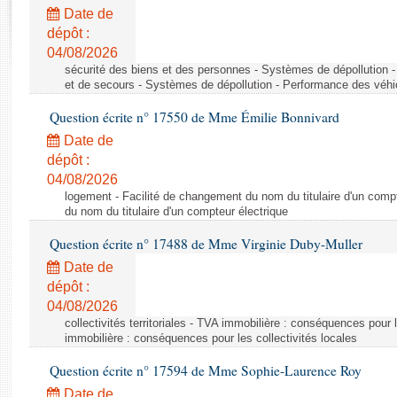
Rapports d'enquête
Date de
Rapports législatifs
dépôt :
Rapports sur l'application des lois
04/08/2026
Baromètre de l’application des lois
sécurité des biens et des personnes - Systèmes de dépollution 
et de secours - Systèmes de dépollution - Performance des véhi
Question écrite n° 17550 de Mme Émilie Bonnivard
Dossiers législatifs
Date de
Budget et sécurité sociale
dépôt :
Questions écrites et orales
04/08/2026
Comptes rendus des débats
logement - Facilité de changement du nom du titulaire d'un compt
du nom du titulaire d'un compteur électrique
Question écrite n° 17488 de Mme Virginie Duby-Muller
Date de
dépôt :
04/08/2026
collectivités territoriales - TVA immobilière : conséquences pour 
immobilière : conséquences pour les collectivités locales
Question écrite n° 17594 de Mme Sophie-Laurence Roy
Date de