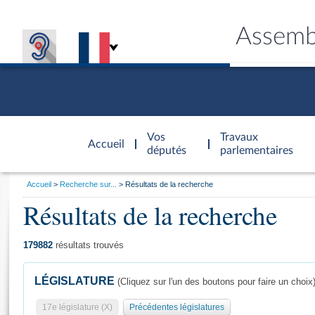
Assemb
Accèder à
la page
Vos
Travaux
Accueil
d'accueil
députés
parlementaires
Vous
Accueil
Recherche sur...
Résultats de la recherche
êtes
Résultats de la recherche
Général
ici
CONNEX
TRAVA
CONNA
DÉC
:
179882
résultats trouvés
LÉGISLATURE
(Cliquez sur l'un des boutons pour faire un choix
17e législature (X)
Précédentes législatures