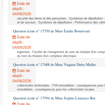
Rapports d'enquête
Date de
Rapports législatifs
dépôt :
Rapports sur l'application des lois
04/08/2026
Baromètre de l’application des lois
sécurité des biens et des personnes - Systèmes de dépollution 
et de secours - Systèmes de dépollution - Performance des véhi
Question écrite n° 17550 de Mme Émilie Bonnivard
Dossiers législatifs
Date de
Budget et sécurité sociale
dépôt :
Questions écrites et orales
04/08/2026
Comptes rendus des débats
logement - Facilité de changement du nom du titulaire d'un compt
du nom du titulaire d'un compteur électrique
Question écrite n° 17488 de Mme Virginie Duby-Muller
Date de
dépôt :
04/08/2026
collectivités territoriales - TVA immobilière : conséquences pour 
immobilière : conséquences pour les collectivités locales
Question écrite n° 17594 de Mme Sophie-Laurence Roy
Date de