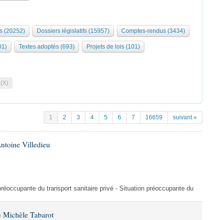
s (20252)
Dossiers législatifs (15957)
Comptes-rendus (3434)
01)
Textes adoptés (693)
Projets de lois (101)
 (X)
1
2
3
4
5
6
7
16659
suivant »
ntoine Villedieu
préoccupante du transport sanitaire privé - Situation préoccupante du
 Michèle Tabarot