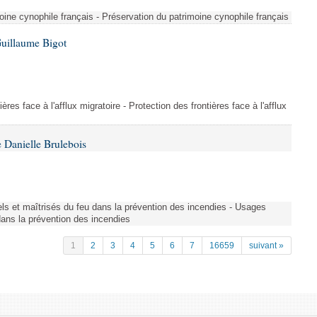
ine cynophile français - Préservation du patrimoine cynophile français
Guillaume Bigot
ères face à l'afflux migratoire - Protection des frontières face à l'afflux
 Danielle Brulebois
nels et maîtrisés du feu dans la prévention des incendies - Usages
 dans la prévention des incendies
1
2
3
4
5
6
7
16659
suivant »