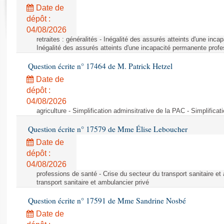
Rapports d'enquête
Date de
Rapports législatifs
dépôt :
Rapports sur l'application des lois
04/08/2026
Baromètre de l’application des lois
retraites : généralités - Inégalité des assurés atteints d'une inc
Inégalité des assurés atteints d'une incapacité permanente profe
Question écrite n° 17464 de M. Patrick Hetzel
Dossiers législatifs
Date de
Budget et sécurité sociale
dépôt :
Questions écrites et orales
04/08/2026
Comptes rendus des débats
agriculture - Simplification adminsitrative de la PAC - Simplifica
Question écrite n° 17579 de Mme Élise Leboucher
Date de
dépôt :
04/08/2026
professions de santé - Crise du secteur du transport sanitaire et
transport sanitaire et ambulancier privé
Question écrite n° 17591 de Mme Sandrine Nosbé
Date de