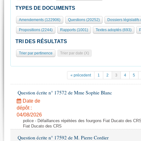
S'id
Présidence
Séance publique
Rôle et pouvoirs de l'Assemblée
Visiter l'Assemblée
TYPES DE DOCUMENTS
Fiches « Connaissance de l’Assemblée »
577 députés
Commissions et autres organes
Visite virtuelle du palais Bourbon
Amendements (122906)
Questions (20252)
Dossiers législatifs
Organisation de l'Assemblée
Groupes politiques
Europe et International
Assister à une séance
Mot
Propositions (2244)
Rapports (1001)
Textes adoptés (693)
P
Présidence
Conférence des Présidents
Bureau
Collège des Ques
Élections législatives
Contrôle et évaluation
Accès des chercheurs à l’Assemblée
TRI DES RÉSULTATS
Congrès
Les évènements
S'inscrire
Trier par pertinence
Trier par date (X)
Pétitions
Statistiques et chiffres clés
Transparence et déontologie
Vous n'ave
Patrimoine
E
Documents de référence
« précedent
1
2
3
4
5
La Bibliothèque
( Constitution | Règlement de l'Assemblée ... )
Documents parlementaires
Les archives
Question écrite n° 17572 de Mme Sophie Blanc
Projets de loi
Contacts et plan d'accès
Date de
Propositions de loi
Histoire
Photos libres de droit
dépôt :
Amendements
Juniors
04/08/2026
Textes adoptés
police - Défaillances répétées des fourgons Fiat Ducato des CRS
Anciennes législatures
Fiat Ducato des CRS
Liens vers les sites publics
Rapports d'information
Question écrite n° 17592 de M. Pierre Cordier