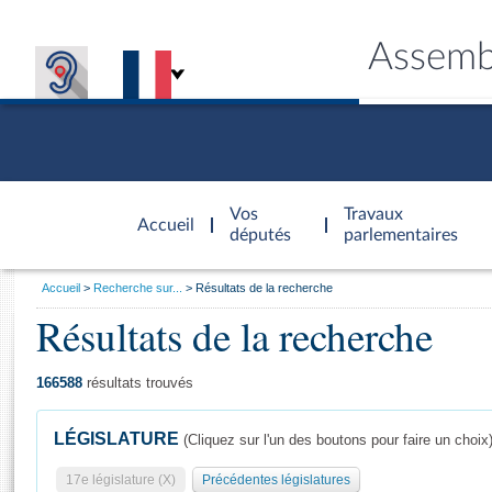
Assemb
Accèder à
la page
Vos
Travaux
Accueil
d'accueil
députés
parlementaires
Vous
Accueil
Recherche sur...
Résultats de la recherche
êtes
Résultats de la recherche
Général
ici
CONNEX
TRAVA
CONNA
DÉC
:
166588
résultats trouvés
LÉGISLATURE
(Cliquez sur l'un des boutons pour faire un choix
17e législature (X)
Précédentes législatures