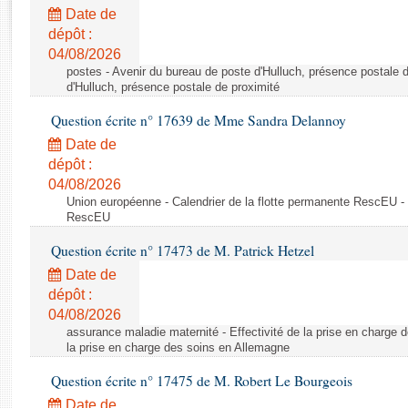
Rapports d'enquête
Date de
Rapports législatifs
dépôt :
Rapports sur l'application des lois
04/08/2026
Baromètre de l’application des lois
postes - Avenir du bureau de poste d'Hulluch, présence postale d
d'Hulluch, présence postale de proximité
Question écrite n° 17639 de Mme Sandra Delannoy
Dossiers législatifs
Date de
Budget et sécurité sociale
dépôt :
Questions écrites et orales
04/08/2026
Comptes rendus des débats
Union européenne - Calendrier de la flotte permanente RescEU - 
RescEU
Question écrite n° 17473 de M. Patrick Hetzel
Date de
dépôt :
04/08/2026
assurance maladie maternité - Effectivité de la prise en charge d
la prise en charge des soins en Allemagne
Question écrite n° 17475 de M. Robert Le Bourgeois
Date de