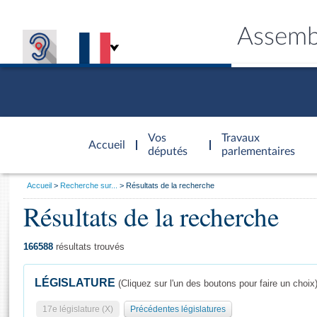
Assemb
Accèder à
la page
Vos
Travaux
Accueil
d'accueil
députés
parlementaires
Vous
Accueil
Recherche sur...
Résultats de la recherche
êtes
Résultats de la recherche
Général
ici
CONNEX
TRAVA
CONNA
DÉC
:
166588
résultats trouvés
LÉGISLATURE
(Cliquez sur l'un des boutons pour faire un choix
17e législature (X)
Précédentes législatures