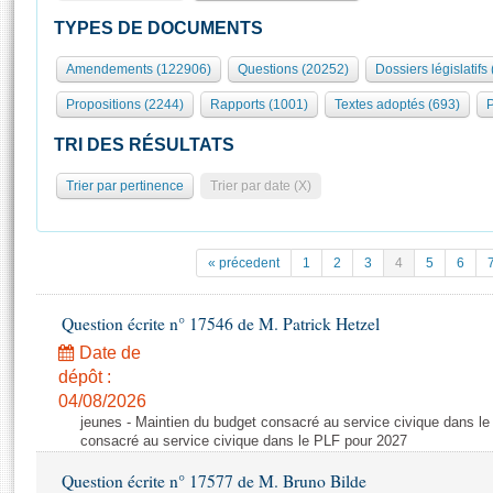
S'id
Présidence
Séance publique
Rôle et pouvoirs de l'Assemblée
Visiter l'Assemblée
TYPES DE DOCUMENTS
Fiches « Connaissance de l’Assemblée »
577 députés
Commissions et autres organes
Visite virtuelle du palais Bourbon
Amendements (122906)
Questions (20252)
Dossiers législatifs
Organisation de l'Assemblée
Groupes politiques
Europe et International
Assister à une séance
Mot
Propositions (2244)
Rapports (1001)
Textes adoptés (693)
P
Présidence
Conférence des Présidents
Bureau
Collège des Ques
Élections législatives
Contrôle et évaluation
Accès des chercheurs à l’Assemblée
TRI DES RÉSULTATS
Congrès
Les évènements
S'inscrire
Trier par pertinence
Trier par date (X)
Pétitions
Statistiques et chiffres clés
Transparence et déontologie
Vous n'ave
Patrimoine
E
Documents de référence
« précedent
1
2
3
4
5
6
La Bibliothèque
( Constitution | Règlement de l'Assemblée ... )
Documents parlementaires
Les archives
Question écrite n° 17546 de M. Patrick Hetzel
Projets de loi
Contacts et plan d'accès
Date de
Propositions de loi
Histoire
Photos libres de droit
dépôt :
Amendements
Juniors
04/08/2026
Textes adoptés
jeunes - Maintien du budget consacré au service civique dans le
Anciennes législatures
consacré au service civique dans le PLF pour 2027
Liens vers les sites publics
Rapports d'information
Question écrite n° 17577 de M. Bruno Bilde