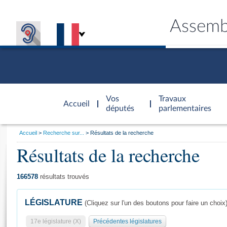
Assemb
Accèder à
la page
Vos
Travaux
Accueil
d'accueil
députés
parlementaires
Vous
Accueil
Recherche sur...
Résultats de la recherche
êtes
Résultats de la recherche
Général
ici
CONNEX
TRAVA
CONNA
DÉC
:
166578
résultats trouvés
LÉGISLATURE
(Cliquez sur l'un des boutons pour faire un choix
17e législature (X)
Précédentes législatures