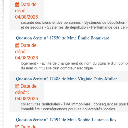
Rapports d'enquête
Date de
Rapports législatifs
dépôt :
Rapports sur l'application des lois
04/08/2026
Baromètre de l’application des lois
sécurité des biens et des personnes - Systèmes de dépollution 
et de secours - Systèmes de dépollution - Performance des véhi
Question écrite n° 17550 de Mme Émilie Bonnivard
Dossiers législatifs
Date de
Budget et sécurité sociale
dépôt :
Questions écrites et orales
04/08/2026
Comptes rendus des débats
logement - Facilité de changement du nom du titulaire d'un compt
du nom du titulaire d'un compteur électrique
Question écrite n° 17488 de Mme Virginie Duby-Muller
Date de
dépôt :
04/08/2026
collectivités territoriales - TVA immobilière : conséquences pour 
immobilière : conséquences pour les collectivités locales
Question écrite n° 17594 de Mme Sophie-Laurence Roy
Date de