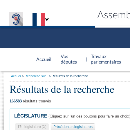
Assemb
Accèder à
la page
Vos
Travaux
Accueil
d'accueil
députés
parlementaires
Vous
Accueil
Recherche sur...
Résultats de la recherche
êtes
Résultats de la recherche
Général
ici
CONNEX
TRAVA
CONNA
DÉC
:
166583
résultats trouvés
LÉGISLATURE
(Cliquez sur l'un des boutons pour faire un choix
17e législature (X)
Précédentes législatures