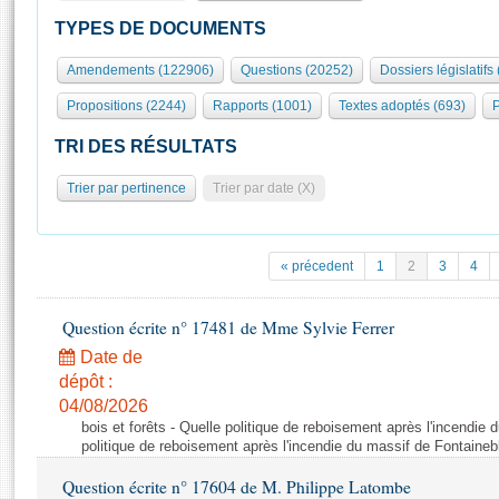
S'id
Présidence
Séance publique
Rôle et pouvoirs de l'Assemblée
Visiter l'Assemblée
TYPES DE DOCUMENTS
Fiches « Connaissance de l’Assemblée »
577 députés
Commissions et autres organes
Visite virtuelle du palais Bourbon
Amendements (122906)
Questions (20252)
Dossiers législatifs
Organisation de l'Assemblée
Groupes politiques
Europe et International
Assister à une séance
Mot
Propositions (2244)
Rapports (1001)
Textes adoptés (693)
P
Présidence
Conférence des Présidents
Bureau
Collège des Ques
Élections législatives
Contrôle et évaluation
Accès des chercheurs à l’Assemblée
TRI DES RÉSULTATS
Congrès
Les évènements
S'inscrire
Trier par pertinence
Trier par date (X)
Pétitions
Statistiques et chiffres clés
Transparence et déontologie
Vous n'ave
Patrimoine
E
Documents de référence
« précedent
1
2
3
4
La Bibliothèque
( Constitution | Règlement de l'Assemblée ... )
Documents parlementaires
Les archives
Question écrite n° 17481 de Mme Sylvie Ferrer
Projets de loi
Contacts et plan d'accès
Date de
Propositions de loi
Histoire
Photos libres de droit
dépôt :
Amendements
Juniors
04/08/2026
Textes adoptés
bois et forêts - Quelle politique de reboisement après l'incendie
Anciennes législatures
politique de reboisement après l'incendie du massif de Fontaineb
Liens vers les sites publics
Rapports d'information
Question écrite n° 17604 de M. Philippe Latombe