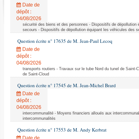
Rapports d'enquête
Date de
Rapports législatifs
dépôt :
Rapports sur l'application des lois
04/08/2026
Baromètre de l’application des lois
sécurité des biens et des personnes - Dispositifs de dépollution
secours - Dispositifs de dépollution équipant les véhicules des 
Question écrite n° 17635 de M. Jean-Paul Lecoq
Dossiers législatifs
Date de
Budget et sécurité sociale
dépôt :
Questions écrites et orales
04/08/2026
Comptes rendus des débats
transports routiers - Travaux sur le tube Nord du tunel de Saint-
de Saint-Cloud
Question écrite n° 17545 de M. Jean-Michel Brard
Date de
dépôt :
04/08/2026
intercommunalité - Moyens financiers alloués aux intercommunal
intercommunalités
Question écrite n° 17553 de M. Andy Kerbrat
Date de