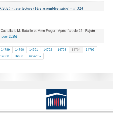
25 - 1ère lecture (1ère assemblée saisie) - n° 324
stellani, M. Bataille et Mme Froger - Après l'article 24 -
Rejeté
es pour 2025)
14789
14790
14791
14792
14793
14794
14795
14800
16658
suivant »