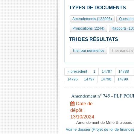
TYPES DE DOCUMENTS
Amendements (122906)
Question
Propositions (2244)
Rapports (10
TRI DES RÉSULTATS
Trier par pertinence
Trier par date
« précedent
1
14787
14788
14796
14797
14798
14799
Amendement n° 745 - PLF POUR 20
Date de
dépôt :
13/10/2024
Amendement de Mme Brulebois - 
Voir le dossier (Projet de loi de financ