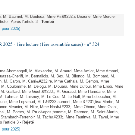
n, M. Baumel, M. Bouloux, Mme Pir&#232;s Beaune, Mme Mercier,
ste - Après l'article 3 -
Tombé
es pour 2025)
25 - 1ère lecture (1ère assemblée saisie) - n° 324
e Abomangoli, M. Alexandre, M. Amard, Mme Amiot, Mme Amrani,
uassa-Cherifi, M. Bernalicis, M. Bex, M. Bilongo, M. Bompard, M.
en, M. Caron, M. Carri&#232;re, Mme Cathala, M. Cernon, Mme
el, M. Coulomme, M. Delogu, M. Diouara, Mme Dufour, Mme Erodi, Mme
, M. Gaillard, Mme Guett&#233;, M. Guiraud, Mme Hamdane, Mme
 M. Lahmar, M. Laisney, M. Le Coq, M. Le Gall, Mme Leboucher, M.
eune, Mme Lepvraud, M. L&#233;aument, Mme &#201;lisa Martin, M.
on Meunier, M. Nilor, Mme Nosb&#233;, Mme Obono, Mme Oziol,
mal, M. Portes, M. Prud&apos;homme, M. Ratenon, M. Saint-Martin,
Stambach-Terrenoir, M. Tach&#233;, Mme Taurinya, M. Tavel, Mme
 l'article 3 -
Rejeté
es pour 2025)