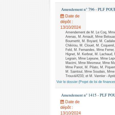
Amendement n° 796 - PLF POUR 20
Date de
dépôt :
13/10/2024
Amendement de M. Le Coq, Mme 
Arenas, M. Arnault, Mme Belouas
Boumertit, M. Boyard, M. Cadal
Chikirou, M. Clouet, M. Coquer
Feld, M. Fernandes, Mme Ferrer
Hignet, M. Kerbrat, M. Lachaud,
Legrain, Mme Lejeune, Mme Lep
Maximi, Mme Mesmeur, Mme Man
Mme Panot, M. Pilato, M. Pique
M. Saintoul, Mme Soudais, Mme 
Trouv&#233; et M. Vannier - Après
Voir le dossier (Projet de loi de financ
Amendement n° 1415 - PLF POUR 2
Date de
dépôt :
13/10/2024