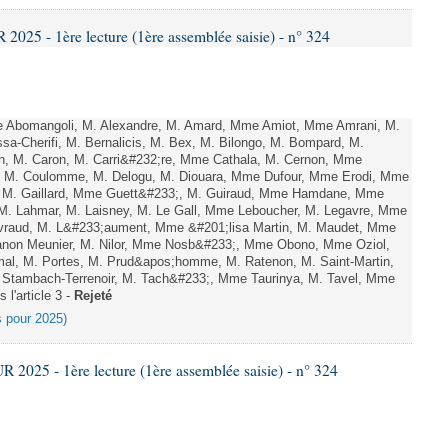
25 - 1ère lecture (1ère assemblée saisie) - n° 324
Abomangoli, M. Alexandre, M. Amard, Mme Amiot, Mme Amrani, M.
sa-Cherifi, M. Bernalicis, M. Bex, M. Bilongo, M. Bompard, M.
en, M. Caron, M. Carri&#232;re, Mme Cathala, M. Cernon, Mme
el, M. Coulomme, M. Delogu, M. Diouara, Mme Dufour, Mme Erodi, Mme
, M. Gaillard, Mme Guett&#233;, M. Guiraud, Mme Hamdane, Mme
 M. Lahmar, M. Laisney, M. Le Gall, Mme Leboucher, M. Legavre, Mme
vraud, M. L&#233;aument, Mme &#201;lisa Martin, M. Maudet, Mme
on Meunier, M. Nilor, Mme Nosb&#233;, Mme Obono, Mme Oziol,
mal, M. Portes, M. Prud&apos;homme, M. Ratenon, M. Saint-Martin,
Stambach-Terrenoir, M. Tach&#233;, Mme Taurinya, M. Tavel, Mme
 l'article 3 -
Rejeté
es pour 2025)
025 - 1ère lecture (1ère assemblée saisie) - n° 324