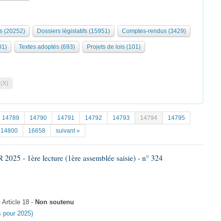
s (20252)
Dossiers législatifs (15951)
Comptes-rendus (3429)
01)
Textes adoptés (693)
Projets de lois (101)
 (X)
14789
14790
14791
14792
14793
14794
14795
14800
16658
suivant »
25 - 1ère lecture (1ère assemblée saisie) - n° 324
Article 18 -
Non soutenu
es pour 2025)