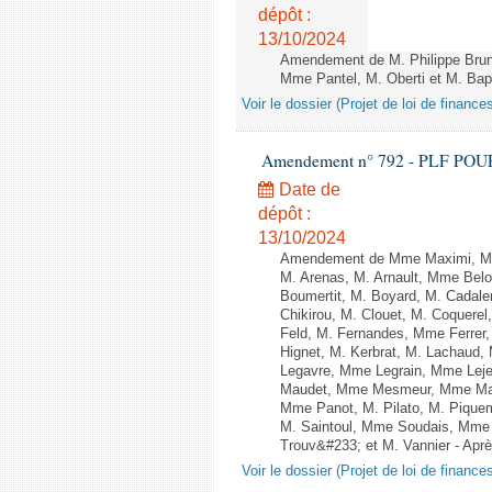
dépôt :
13/10/2024
Amendement de M. Philippe Bru
Mme Pantel, M. Oberti et M. Bapti
Voir le dossier (Projet de loi de financ
Amendement n° 792 - PLF POUR 20
Date de
dépôt :
13/10/2024
Amendement de Mme Maximi, Mm
M. Arenas, M. Arnault, Mme Belo
Boumertit, M. Boyard, M. Cadal
Chikirou, M. Clouet, M. Coquer
Feld, M. Fernandes, Mme Ferrer
Hignet, M. Kerbrat, M. Lachaud,
Legavre, Mme Legrain, Mme Lej
Maudet, Mme Mesmeur, Mme Man
Mme Panot, M. Pilato, M. Pique
M. Saintoul, Mme Soudais, Mme 
Trouv&#233; et M. Vannier - Après
Voir le dossier (Projet de loi de financ