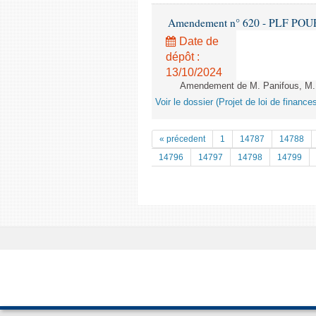
Amendement n° 620 - PLF POUR 20
Date de
dépôt :
13/10/2024
Amendement de M. Panifous, M. Ca
Voir le dossier (Projet de loi de financ
« précedent
1
14787
14788
14796
14797
14798
14799