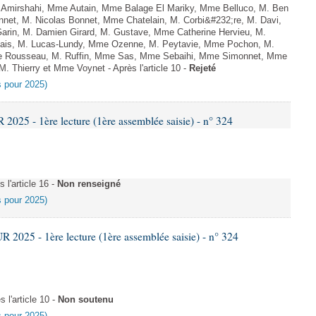
Amirshahi, Mme Autain, Mme Balage El Mariky, Mme Belluco, M. Ben
nnet, M. Nicolas Bonnet, Mme Chatelain, M. Corbi&#232;re, M. Davi,
arin, M. Damien Girard, M. Gustave, Mme Catherine Hervieu, M.
hais, M. Lucas-Lundy, Mme Ozenne, M. Peytavie, Mme Pochon, M.
e Rousseau, M. Ruffin, Mme Sas, Mme Sebaihi, Mme Simonnet, Mme
 M. Thierry et Mme Voynet - Après l'article 10 -
Rejeté
es pour 2025)
25 - 1ère lecture (1ère assemblée saisie) - n° 324
l'article 16 -
Non renseigné
es pour 2025)
025 - 1ère lecture (1ère assemblée saisie) - n° 324
l'article 10 -
Non soutenu