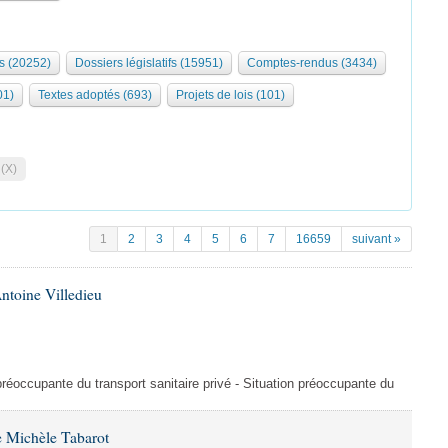
s (20252)
Dossiers législatifs (15951)
Comptes-rendus (3434)
01)
Textes adoptés (693)
Projets de lois (101)
 (X)
1
2
3
4
5
6
7
16659
suivant »
ntoine Villedieu
préoccupante du transport sanitaire privé - Situation préoccupante du
 Michèle Tabarot