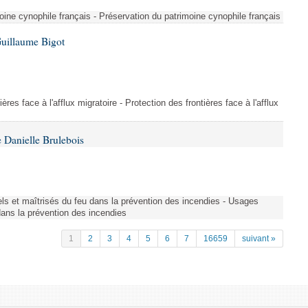
ine cynophile français - Préservation du patrimoine cynophile français
Guillaume Bigot
ères face à l'afflux migratoire - Protection des frontières face à l'afflux
 Danielle Brulebois
nels et maîtrisés du feu dans la prévention des incendies - Usages
 dans la prévention des incendies
1
2
3
4
5
6
7
16659
suivant »