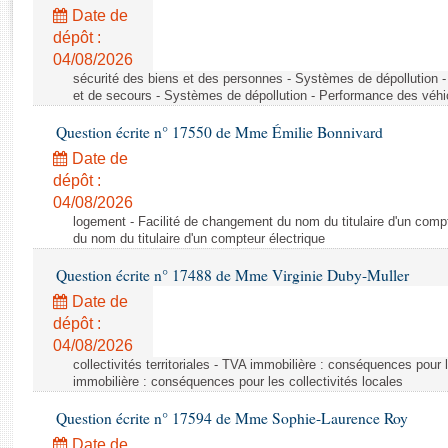
Rapports d'enquête
Date de
Rapports législatifs
dépôt :
Rapports sur l'application des lois
04/08/2026
Baromètre de l’application des lois
sécurité des biens et des personnes - Systèmes de dépollution 
et de secours - Systèmes de dépollution - Performance des véhi
Question écrite n° 17550 de Mme Émilie Bonnivard
Dossiers législatifs
Date de
Budget et sécurité sociale
dépôt :
Questions écrites et orales
04/08/2026
Comptes rendus des débats
logement - Facilité de changement du nom du titulaire d'un compt
du nom du titulaire d'un compteur électrique
Question écrite n° 17488 de Mme Virginie Duby-Muller
Date de
dépôt :
04/08/2026
collectivités territoriales - TVA immobilière : conséquences pour 
immobilière : conséquences pour les collectivités locales
Question écrite n° 17594 de Mme Sophie-Laurence Roy
Date de