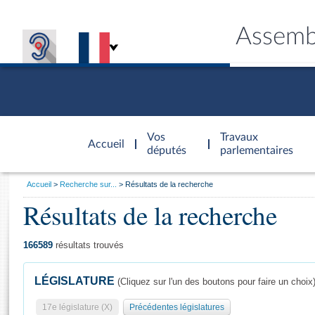
Assemb
Accèder à
la page
Vos
Travaux
Accueil
d'accueil
députés
parlementaires
Vous
Accueil
Recherche sur...
Résultats de la recherche
êtes
Résultats de la recherche
Général
ici
CONNEX
TRAVA
CONNA
DÉC
:
166589
résultats trouvés
LÉGISLATURE
(Cliquez sur l'un des boutons pour faire un choix
17e législature (X)
Précédentes législatures