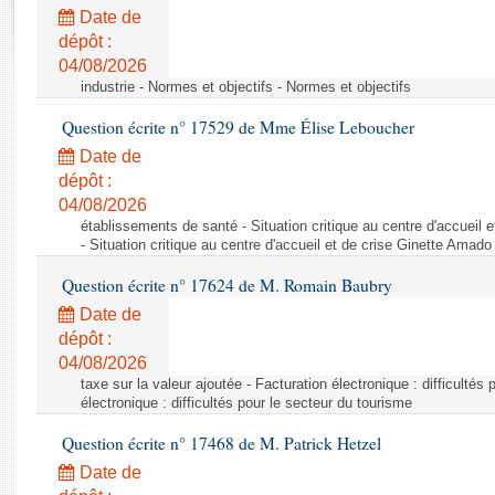
Rapports d'enquête
Date de
Rapports législatifs
dépôt :
Rapports sur l'application des lois
04/08/2026
Baromètre de l’application des lois
industrie - Normes et objectifs - Normes et objectifs
Question écrite n° 17529 de Mme Élise Leboucher
Dossiers législatifs
Date de
Budget et sécurité sociale
dépôt :
04/08/2026
Questions écrites et orales
établissements de santé - Situation critique au centre d'accuei
Comptes rendus des débats
- Situation critique au centre d'accueil et de crise Ginette Ama
Question écrite n° 17624 de M. Romain Baubry
Date de
dépôt :
04/08/2026
taxe sur la valeur ajoutée - Facturation électronique : difficultés
électronique : difficultés pour le secteur du tourisme
Question écrite n° 17468 de M. Patrick Hetzel
Date de