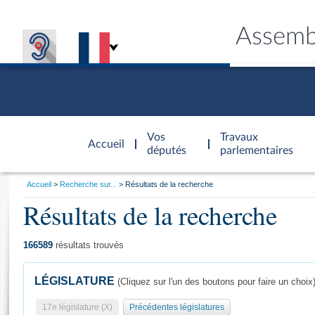
Assemb
Accèder à
la page
Vos
Travaux
Accueil
d'accueil
députés
parlementaires
Vous
Accueil
Recherche sur...
Résultats de la recherche
êtes
Résultats de la recherche
Général
ici
CONNEX
TRAVA
CONNA
DÉC
:
166589
résultats trouvés
LÉGISLATURE
(Cliquez sur l'un des boutons pour faire un choix
17e législature (X)
Précédentes législatures