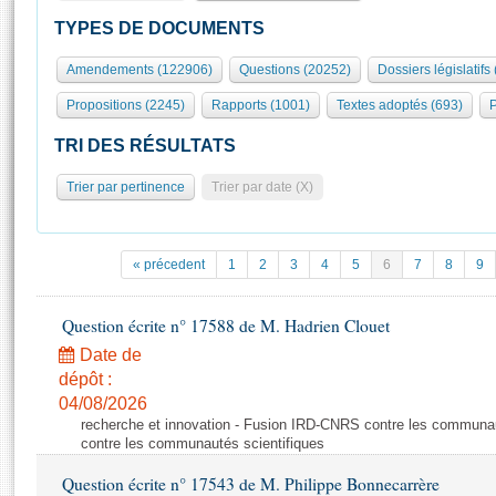
S'id
Présidence
Séance publique
Rôle et pouvoirs de l'Assemblée
Visiter l'Assemblée
TYPES DE DOCUMENTS
Fiches « Connaissance de l’Assemblée »
577 députés
Commissions et autres organes
Visite virtuelle du palais Bourbon
Amendements (122906)
Questions (20252)
Dossiers législatifs
Organisation de l'Assemblée
Groupes politiques
Europe et International
Assister à une séance
Mot
Propositions (2245)
Rapports (1001)
Textes adoptés (693)
P
Présidence
Conférence des Présidents
Bureau
Collège des Ques
Élections législatives
Contrôle et évaluation
Accès des chercheurs à l’Assemblée
TRI DES RÉSULTATS
Congrès
Les évènements
S'inscrire
Trier par pertinence
Trier par date (X)
Pétitions
Statistiques et chiffres clés
Transparence et déontologie
Vous n'ave
Patrimoine
E
Documents de référence
« précedent
1
2
3
4
5
6
7
8
9
La Bibliothèque
( Constitution | Règlement de l'Assemblée ... )
Documents parlementaires
Les archives
Question écrite n° 17588 de M. Hadrien Clouet
Projets de loi
Contacts et plan d'accès
Date de
Propositions de loi
Histoire
Photos libres de droit
dépôt :
Amendements
Juniors
04/08/2026
Textes adoptés
recherche et innovation - Fusion IRD-CNRS contre les communa
Anciennes législatures
contre les communautés scientifiques
Liens vers les sites publics
Rapports d'information
Question écrite n° 17543 de M. Philippe Bonnecarrère