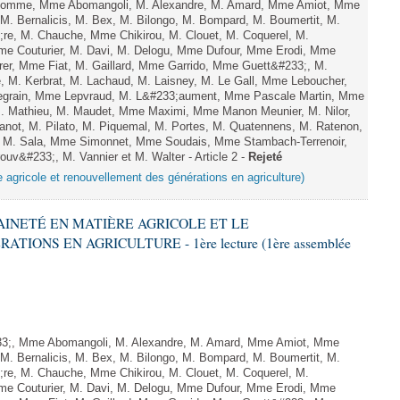
omme, Mme Abomangoli, M. Alexandre, M. Amard, Mme Amiot, Mme
M. Bernalicis, M. Bex, M. Bilongo, M. Bompard, M. Boumertit, M.
;re, M. Chauche, Mme Chikirou, M. Clouet, M. Coquerel, M.
e Couturier, M. Davi, M. Delogu, Mme Dufour, Mme Erodi, Mme
er, Mme Fiat, M. Gaillard, Mme Garrido, Mme Guett&#233;, M.
 M. Kerbrat, M. Lachaud, M. Laisney, M. Le Gall, Mme Leboucher,
grain, Mme Lepvraud, M. L&#233;aument, Mme Pascale Martin, Mme
 M. Mathieu, M. Maudet, Mme Maximi, Mme Manon Meunier, M. Nilor,
t, M. Pilato, M. Piquemal, M. Portes, M. Quatennens, M. Ratenon,
l, M. Sala, Mme Simonnet, Mme Soudais, Mme Stambach-Terrenoir,
uv&#233;, M. Vannier et M. Walter - Article 2 -
Rejeté
e agricole et renouvellement des générations en agriculture)
RAINETÉ EN MATIÈRE AGRICOLE ET LE
ONS EN AGRICULTURE - 1ère lecture (1ère assemblée
;, Mme Abomangoli, M. Alexandre, M. Amard, Mme Amiot, Mme
M. Bernalicis, M. Bex, M. Bilongo, M. Bompard, M. Boumertit, M.
;re, M. Chauche, Mme Chikirou, M. Clouet, M. Coquerel, M.
e Couturier, M. Davi, M. Delogu, Mme Dufour, Mme Erodi, Mme