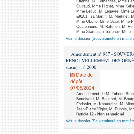
Etienne, M. Fernandes, Mme Ferr
Guiraud, Mme Hignet, Mme Keke,
Mme Leduc, M. Legavre, Mme Le
&#201;lisa Martin, M. Martinet,
Mme Obono, Mme Oziol, Mme Pan
Quatennens, M. Ratenon, M. Rom
Mme Stambach-Terrenoir, Mme Taur
Voir le dossier (Souveraineté en matièr
Amendement n° 987 - SOUVE
RENOUVELLEMENT DES GÉNÉRATI
saisie) - n° 2600
Date de
dépôt :
07/05/2024
Amendement de M. Fabrice Brun
Bonnivard, M. Boucard, M. Bour
Forissier, M. Kamardine, M. Min
Jean-Pierre Vigier, M. Dubois, M
l'article 12 -
Non renseigné
Voir le dossier (Souveraineté en matièr