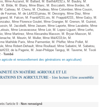
sio, Mme Auzanot, M. Ballard, M. Barth&#232;s, M. Baubry, M.
, M. Bilde, M. Blairy, Mme Blanc, M. Boccaletti, Mme Bordes, M.
r, M. Catteau, M. Chenu, M. Chudeau, Mme Colombier, Mme Cousin,
 de Fournas, M. de L&#233;pinau, M. Dessigny, Mme Diaz, Mme
rand, M. Falcon, M. Fran&#231;ois, M. Frapp&#233;, Mme Galzy, M.
. Gonzalez, Mme Florence Goulet, Mme Grangier, M. Grenon, M. Guiniot,
ussin, M. Jacobelli, Mme Jaouen, Mme Laporte, Mme Lavalette, Mme
louis, Mme Levavasseur, Mme Loir, M. Lopez-Liguori, Mme Lorho,
chio, Mme Martinez, Mme Alexandra Masson, M. Bryan Masson, M.
nache, M. Meurin, M. Muller, Mme M&#233;lin, M.
e Mathilde Paris, Mme Parmentier, M. Pfeffer, Mme Pollet, M.
e, Mme Robert-Dehault, Mme Roullaud, Mme Sabatini, M. Sabatou,
#233; de la Pagerie, M. Jean-Philippe Tanguy, M. Taverne, M. Tivoli
R -
Tombé
e agricole et renouvellement des générations en agriculture)
RAINETÉ EN MATIÈRE AGRICOLE ET LE
ONS EN AGRICULTURE - 1ère lecture (1ère assemblée
s l'article 9 -
Non renseigné