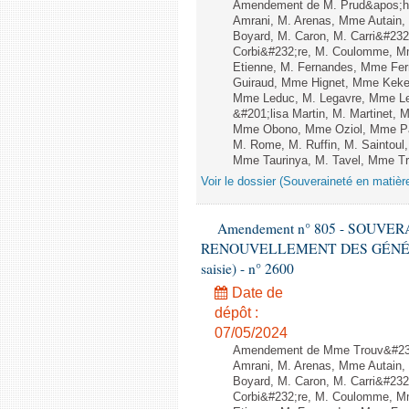
Amendement de M. Prud&apos;h
Amrani, M. Arenas, Mme Autain, 
Boyard, M. Caron, M. Carri&#232
Corbi&#232;re, M. Coulomme, Mm
Etienne, M. Fernandes, Mme Ferr
Guiraud, Mme Hignet, Mme Keke,
Mme Leduc, M. Legavre, Mme Le
&#201;lisa Martin, M. Martinet,
Mme Obono, Mme Oziol, Mme Pano
M. Rome, M. Ruffin, M. Saintou
Mme Taurinya, M. Tavel, Mme Tro
Voir le dossier (Souveraineté en matièr
Amendement n° 805 - SOUVE
RENOUVELLEMENT DES GÉNÉRATI
saisie) - n° 2600
Date de
dépôt :
07/05/2024
Amendement de Mme Trouv&#233
Amrani, M. Arenas, Mme Autain, 
Boyard, M. Caron, M. Carri&#232
Corbi&#232;re, M. Coulomme, Mm