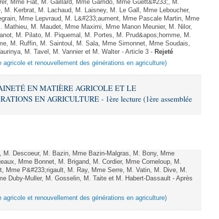
er, Mme Fiat, M. Gaillard, Mme Garrido, Mme Guett&#233;, M.
 M. Kerbrat, M. Lachaud, M. Laisney, M. Le Gall, Mme Leboucher,
grain, Mme Lepvraud, M. L&#233;aument, Mme Pascale Martin, Mme
 M. Mathieu, M. Maudet, Mme Maximi, Mme Manon Meunier, M. Nilor,
ot, M. Pilato, M. Piquemal, M. Portes, M. Prud&apos;homme, M.
e, M. Ruffin, M. Saintoul, M. Sala, Mme Simonnet, Mme Soudais,
inya, M. Tavel, M. Vannier et M. Walter - Article 3 -
Rejeté
e agricole et renouvellement des générations en agriculture)
RAINETÉ EN MATIÈRE AGRICOLE ET LE
ONS EN AGRICULTURE - 1ère lecture (1ère assemblée
, M. Descoeur, M. Bazin, Mme Bazin-Malgras, M. Bony, Mme
geaux, Mme Bonnet, M. Brigand, M. Cordier, Mme Corneloup, M.
ot, Mme P&#233;rigault, M. Ray, Mme Serre, M. Vatin, M. Dive, M.
me Duby-Muller, M. Gosselin, M. Taite et M. Habert-Dassault - Après
e agricole et renouvellement des générations en agriculture)