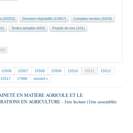
s (20252)
Dossiers législatifs (15957)
Comptes-rendus (3429)
01)
Textes adoptés (693)
Projets de lois (101)
 (X)
15506
15507
15508
15509
15510
15511
15512
15517
17988
suivant »
RAINETÉ EN MATIÈRE AGRICOLE ET LE
ONS EN AGRICULTURE - 1ère lecture (1ère assemblée