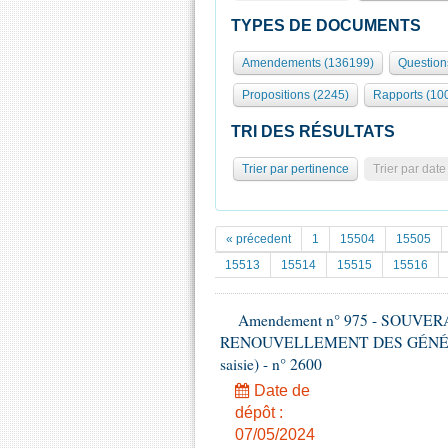
TYPES DE DOCUMENTS
Amendements (136199)
Question
Propositions (2245)
Rapports (10
TRI DES RÉSULTATS
Trier par pertinence
Trier par date
« précedent
1
15504
15505
15513
15514
15515
15516
Amendement n° 975 - SOUVE
RENOUVELLEMENT DES GÉNÉRATI
saisie) - n° 2600
Date de
dépôt :
07/05/2024