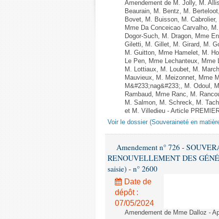
Amendement de M. Jolly, M. Alli
Beaurain, M. Bentz, M. Berteloot
Bovet, M. Buisson, M. Cabrolie
Mme Da Conceicao Carvalho, M.
Dogor-Such, M. Dragon, Mme Eng
Giletti, M. Gillet, M. Girard, M
M. Guitton, Mme Hamelet, M. Ho
Le Pen, Mme Lechanteux, Mme Le
M. Lottiaux, M. Loubet, M. Mar
Mauvieux, M. Meizonnet, Mme Me
M&#233;nag&#233;, M. Odoul, Mm
Rambaud, Mme Ranc, M. Rancoul
M. Salmon, M. Schreck, M. Tach&
et M. Villedieu - Article PREMIE
Voir le dossier (Souveraineté en matièr
Amendement n° 726 - SOUVE
RENOUVELLEMENT DES GÉNÉRATI
saisie) - n° 2600
Date de
dépôt :
07/05/2024
Amendement de Mme Dalloz - Aprè