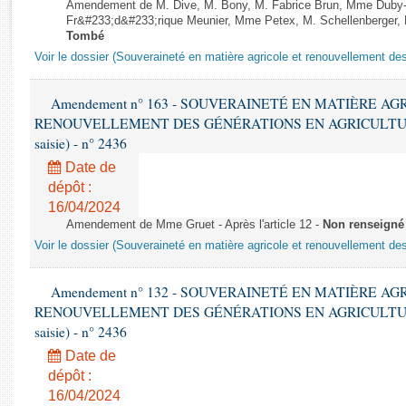
Rapports d'enquête
Amendement de M. Dive, M. Bony, M. Fabrice Brun, Mme Duby
Fr&#233;d&#233;rique Meunier, Mme Petex, M. Schellenberger, M. S
Rapports législatifs
Tombé
Rapports sur l'application des lois
Voir le dossier (Souveraineté en matière agricole et renouvellement des
Baromètre de l’application des lois
Amendement n° 163 - SOUVERAINETÉ EN MATIÈRE AG
RENOUVELLEMENT DES GÉNÉRATIONS EN AGRICULTURE - 1è
Dossiers législatifs
saisie) - n° 2436
Budget et sécurité sociale
Date de
Questions écrites et orales
dépôt :
Comptes rendus des débats
16/04/2024
Amendement de Mme Gruet - Après l'article 12 -
Non renseigné
Voir le dossier (Souveraineté en matière agricole et renouvellement des
Amendement n° 132 - SOUVERAINETÉ EN MATIÈRE AG
RENOUVELLEMENT DES GÉNÉRATIONS EN AGRICULTURE - 1è
saisie) - n° 2436
Date de
dépôt :
16/04/2024