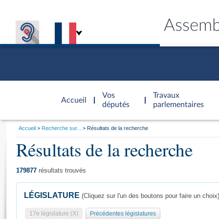
Assemb
Accèder à
la page
Vos
Travaux
Accueil
d'accueil
députés
parlementaires
Vous
Accueil
Recherche sur...
Résultats de la recherche
êtes
Résultats de la recherche
Général
ici
CONNEX
TRAVA
CONNA
DÉC
:
179877
résultats trouvés
LÉGISLATURE
(Cliquez sur l'un des boutons pour faire un choix
17e législature (X)
Précédentes législatures