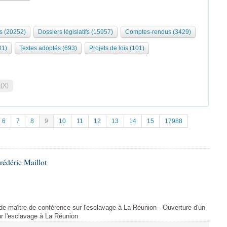
s (20252)
Dossiers législatifs (15957)
Comptes-rendus (3429)
01)
Textes adoptés (693)
Projets de lois (101)
 (X)
6
7
8
9
10
11
12
13
14
15
17988
rédéric Maillot
 de maître de conférence sur l'esclavage à La Réunion - Ouverture d'un
r l'esclavage à La Réunion