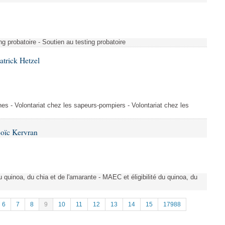
ng probatoire - Soutien au testing probatoire
atrick Hetzel
es - Volontariat chez les sapeurs-pompiers - Volontariat chez les
Loïc Kervran
du quinoa, du chia et de l'amarante - MAEC et éligibilité du quinoa, du
6
7
8
9
10
11
12
13
14
15
17988