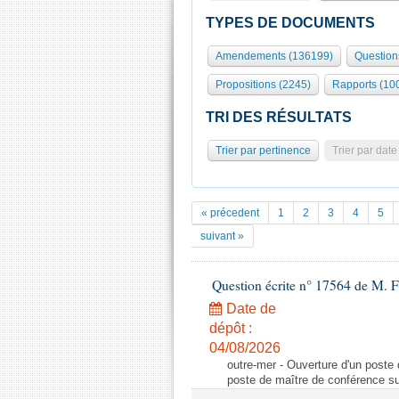
TYPES DE DOCUMENTS
Amendements (136199)
Question
Propositions (2245)
Rapports (10
TRI DES RÉSULTATS
Trier par pertinence
Trier par date
« précedent
1
2
3
4
5
suivant »
Question écrite n° 17564 de M. F
Date de
dépôt :
04/08/2026
outre-mer - Ouverture d'un poste
poste de maître de conférence su