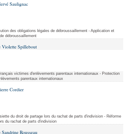
Hervé Saulignac
olution des obligations légales de débroussaillement - Application et
 de débroussaillement
Violette Spillebout
français victimes d'enlèvements parentaux internationaux - Protection
enlèvements parentaux internationaux
ierre Cordier
iette du droit de partage lors du rachat de parts d'indivision - Réforme
ors du rachat de parts d'indivision
e Sandrine Rousseau