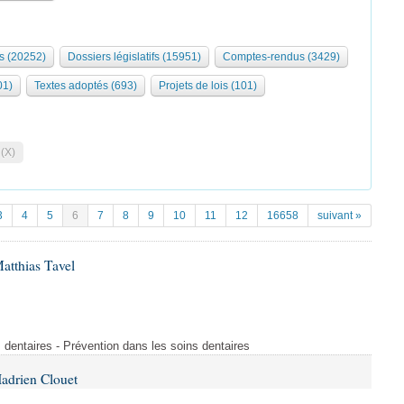
s (20252)
Dossiers législatifs (15951)
Comptes-rendus (3429)
01)
Textes adoptés (693)
Projets de lois (101)
 (X)
3
4
5
6
7
8
9
10
11
12
16658
suivant »
atthias Tavel
 dentaires - Prévention dans les soins dentaires
adrien Clouet