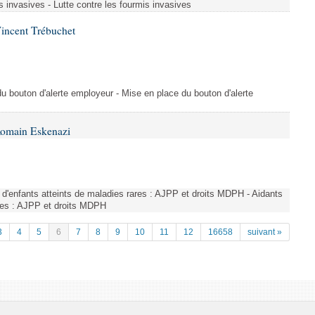
s invasives - Lutte contre les fourmis invasives
incent Trébuchet
du bouton d'alerte employeur - Mise en place du bouton d'alerte
Romain Eskenazi
d'enfants atteints de maladies rares : AJPP et droits MDPH - Aidants
ares : AJPP et droits MDPH
3
4
5
6
7
8
9
10
11
12
16658
suivant »