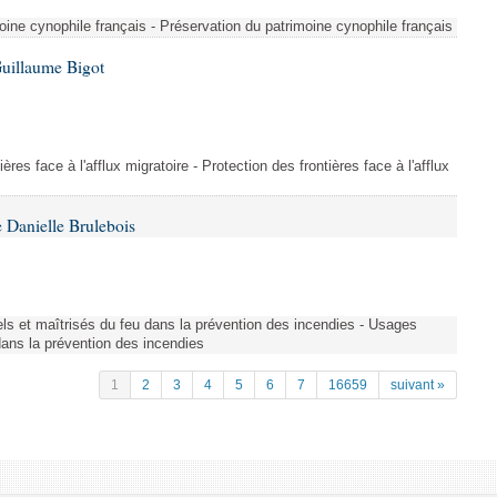
ine cynophile français - Préservation du patrimoine cynophile français
Guillaume Bigot
ères face à l'afflux migratoire - Protection des frontières face à l'afflux
 Danielle Brulebois
nels et maîtrisés du feu dans la prévention des incendies - Usages
 dans la prévention des incendies
1
2
3
4
5
6
7
16659
suivant »