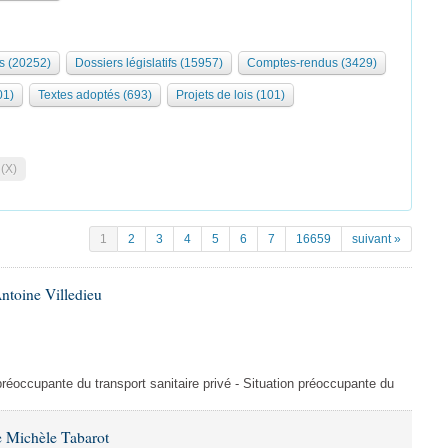
s (20252)
Dossiers législatifs (15957)
Comptes-rendus (3429)
01)
Textes adoptés (693)
Projets de lois (101)
 (X)
1
2
3
4
5
6
7
16659
suivant »
ntoine Villedieu
préoccupante du transport sanitaire privé - Situation préoccupante du
 Michèle Tabarot