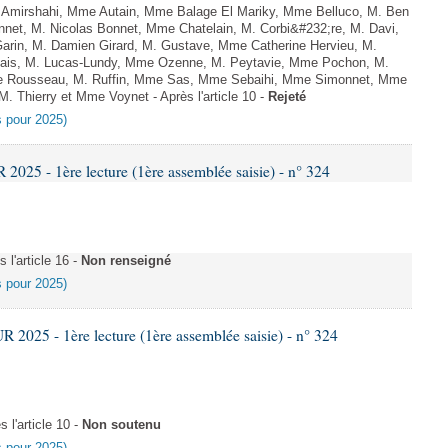
Amirshahi, Mme Autain, Mme Balage El Mariky, Mme Belluco, M. Ben
nnet, M. Nicolas Bonnet, Mme Chatelain, M. Corbi&#232;re, M. Davi,
arin, M. Damien Girard, M. Gustave, Mme Catherine Hervieu, M.
hais, M. Lucas-Lundy, Mme Ozenne, M. Peytavie, Mme Pochon, M.
e Rousseau, M. Ruffin, Mme Sas, Mme Sebaihi, Mme Simonnet, Mme
 M. Thierry et Mme Voynet - Après l'article 10 -
Rejeté
es pour 2025)
25 - 1ère lecture (1ère assemblée saisie) - n° 324
l'article 16 -
Non renseigné
es pour 2025)
025 - 1ère lecture (1ère assemblée saisie) - n° 324
l'article 10 -
Non soutenu