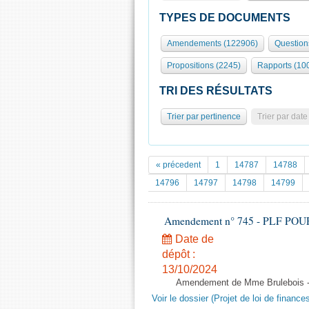
TYPES DE DOCUMENTS
Amendements (122906)
Question
Propositions (2245)
Rapports (10
TRI DES RÉSULTATS
Trier par pertinence
Trier par date
« précedent
1
14787
14788
14796
14797
14798
14799
Amendement n° 745 - PLF POUR 20
Date de
dépôt :
13/10/2024
Amendement de Mme Brulebois - 
Voir le dossier (Projet de loi de financ