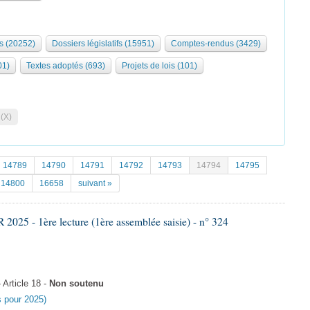
s (20252)
Dossiers législatifs (15951)
Comptes-rendus (3429)
01)
Textes adoptés (693)
Projets de lois (101)
 (X)
14789
14790
14791
14792
14793
14794
14795
14800
16658
suivant »
25 - 1ère lecture (1ère assemblée saisie) - n° 324
Article 18 -
Non soutenu
es pour 2025)