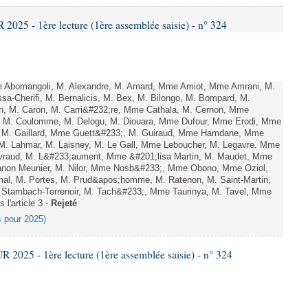
25 - 1ère lecture (1ère assemblée saisie) - n° 324
Abomangoli, M. Alexandre, M. Amard, Mme Amiot, Mme Amrani, M.
sa-Cherifi, M. Bernalicis, M. Bex, M. Bilongo, M. Bompard, M.
en, M. Caron, M. Carri&#232;re, Mme Cathala, M. Cernon, Mme
el, M. Coulomme, M. Delogu, M. Diouara, Mme Dufour, Mme Erodi, Mme
, M. Gaillard, Mme Guett&#233;, M. Guiraud, Mme Hamdane, Mme
 M. Lahmar, M. Laisney, M. Le Gall, Mme Leboucher, M. Legavre, Mme
vraud, M. L&#233;aument, Mme &#201;lisa Martin, M. Maudet, Mme
on Meunier, M. Nilor, Mme Nosb&#233;, Mme Obono, Mme Oziol,
mal, M. Portes, M. Prud&apos;homme, M. Ratenon, M. Saint-Martin,
Stambach-Terrenoir, M. Tach&#233;, Mme Taurinya, M. Tavel, Mme
 l'article 3 -
Rejeté
es pour 2025)
025 - 1ère lecture (1ère assemblée saisie) - n° 324