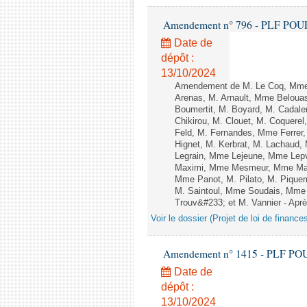
Amendement n° 796 - PLF POUR 20
Date de
dépôt :
13/10/2024
Amendement de M. Le Coq, Mme 
Arenas, M. Arnault, Mme Belouas
Boumertit, M. Boyard, M. Cadal
Chikirou, M. Clouet, M. Coquer
Feld, M. Fernandes, Mme Ferrer
Hignet, M. Kerbrat, M. Lachaud,
Legrain, Mme Lejeune, Mme Lep
Maximi, Mme Mesmeur, Mme Man
Mme Panot, M. Pilato, M. Pique
M. Saintoul, Mme Soudais, Mme 
Trouv&#233; et M. Vannier - Après
Voir le dossier (Projet de loi de financ
Amendement n° 1415 - PLF POUR 2
Date de
dépôt :
13/10/2024