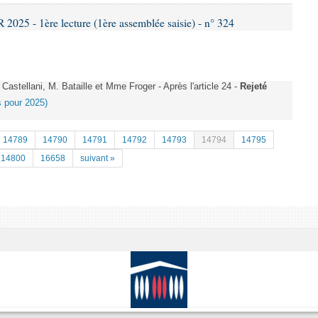
25 - 1ère lecture (1ère assemblée saisie) - n° 324
stellani, M. Bataille et Mme Froger - Après l'article 24 -
Rejeté
es pour 2025)
14789
14790
14791
14792
14793
14794
14795
14800
16658
suivant »