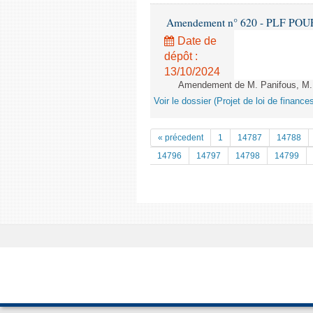
Amendement n° 620 - PLF POUR 20
Date de
dépôt :
13/10/2024
Amendement de M. Panifous, M. Ca
Voir le dossier (Projet de loi de financ
« précedent
1
14787
14788
14796
14797
14798
14799