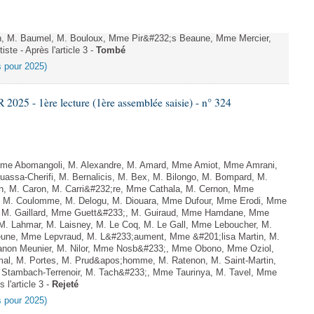
n, M. Baumel, M. Bouloux, Mme Pir&#232;s Beaune, Mme Mercier,
ste - Après l'article 3 -
Tombé
es pour 2025)
25 - 1ère lecture (1ère assemblée saisie) - n° 324
e Abomangoli, M. Alexandre, M. Amard, Mme Amiot, Mme Amrani,
uassa-Cherifi, M. Bernalicis, M. Bex, M. Bilongo, M. Bompard, M.
en, M. Caron, M. Carri&#232;re, Mme Cathala, M. Cernon, Mme
el, M. Coulomme, M. Delogu, M. Diouara, Mme Dufour, Mme Erodi, Mme
, M. Gaillard, Mme Guett&#233;, M. Guiraud, Mme Hamdane, Mme
 M. Lahmar, M. Laisney, M. Le Coq, M. Le Gall, Mme Leboucher, M.
eune, Mme Lepvraud, M. L&#233;aument, Mme &#201;lisa Martin, M.
on Meunier, M. Nilor, Mme Nosb&#233;, Mme Obono, Mme Oziol,
mal, M. Portes, M. Prud&apos;homme, M. Ratenon, M. Saint-Martin,
Stambach-Terrenoir, M. Tach&#233;, Mme Taurinya, M. Tavel, Mme
 l'article 3 -
Rejeté
es pour 2025)