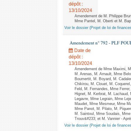
dépôt :
13/10/2024
Amendement de M. Philippe Bru
Mme Pantel, M. Oberti et M. Bapti
Voir le dossier (Projet de loi de financ
Amendement n° 792 - PLF POUR 20
Date de
dépôt :
13/10/2024
Amendement de Mme Maximi, Mm
M. Arenas, M. Arnault, Mme Belo
Boumertit, M. Boyard, M. Cadal
Chikirou, M. Clouet, M. Coquer
Feld, M. Fernandes, Mme Ferrer
Hignet, M. Kerbrat, M. Lachaud,
Legavre, Mme Legrain, Mme Lej
Maudet, Mme Mesmeur, Mme Man
Mme Panot, M. Pilato, M. Pique
M. Saintoul, Mme Soudais, Mme 
Trouv&#233; et M. Vannier - Après
Voir le dossier (Projet de loi de financ