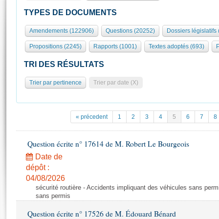
S'id
Présidence
Séance publique
Rôle et pouvoirs de l'Assemblée
Visiter l'Assemblée
TYPES DE DOCUMENTS
Fiches « Connaissance de l’Assemblée »
577 députés
Commissions et autres organes
Visite virtuelle du palais Bourbon
Amendements (122906)
Questions (20252)
Dossiers législatifs
Organisation de l'Assemblée
Groupes politiques
Europe et International
Assister à une séance
Mot
Propositions (2245)
Rapports (1001)
Textes adoptés (693)
P
Présidence
Conférence des Présidents
Bureau
Collège des Ques
Élections législatives
Contrôle et évaluation
Accès des chercheurs à l’Assemblée
TRI DES RÉSULTATS
Congrès
Les évènements
S'inscrire
Trier par pertinence
Trier par date (X)
Pétitions
Statistiques et chiffres clés
Transparence et déontologie
Vous n'ave
Patrimoine
E
Documents de référence
« précedent
1
2
3
4
5
6
7
8
La Bibliothèque
( Constitution | Règlement de l'Assemblée ... )
Documents parlementaires
Les archives
Question écrite n° 17614 de M. Robert Le Bourgeois
Projets de loi
Contacts et plan d'accès
Date de
Propositions de loi
Histoire
Photos libres de droit
dépôt :
Amendements
Juniors
04/08/2026
Textes adoptés
sécurité routière - Accidents impliquant des véhicules sans perm
Anciennes législatures
sans permis
Liens vers les sites publics
Rapports d'information
Question écrite n° 17526 de M. Édouard Bénard