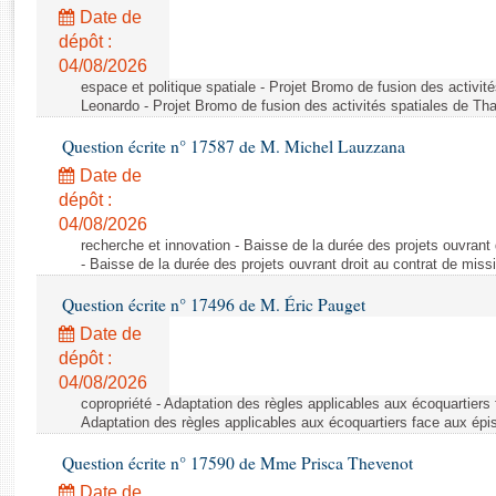
Rapports d'enquête
Date de
Rapports législatifs
dépôt :
Rapports sur l'application des lois
04/08/2026
Baromètre de l’application des lois
espace et politique spatiale - Projet Bromo de fusion des activit
Leonardo - Projet Bromo de fusion des activités spatiales de Tha
Question écrite n° 17587 de M. Michel Lauzzana
Dossiers législatifs
Date de
Budget et sécurité sociale
dépôt :
Questions écrites et orales
04/08/2026
Comptes rendus des débats
recherche et innovation - Baisse de la durée des projets ouvrant 
- Baisse de la durée des projets ouvrant droit au contrat de missi
Question écrite n° 17496 de M. Éric Pauget
Date de
dépôt :
04/08/2026
copropriété - Adaptation des règles applicables aux écoquartiers
Adaptation des règles applicables aux écoquartiers face aux épi
Question écrite n° 17590 de Mme Prisca Thevenot
Date de