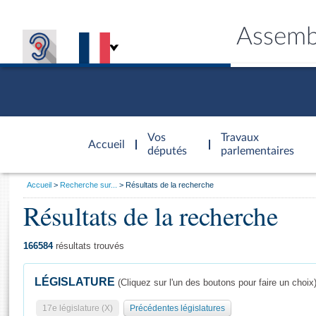
Assemb
Accèder à
la page
Vos
Travaux
Accueil
d'accueil
députés
parlementaires
Vous
Accueil
Recherche sur...
Résultats de la recherche
êtes
Résultats de la recherche
Général
ici
CONNEX
TRAVA
CONNA
DÉC
:
166584
résultats trouvés
LÉGISLATURE
(Cliquez sur l'un des boutons pour faire un choix
17e législature (X)
Précédentes législatures