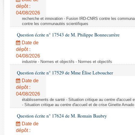
Rapports d'enquête
dépôt :
Rapports législatifs
04/08/2026
Rapports sur l'application des lois
recherche et innovation - Fusion IRD-CNRS contre les communa
Baromètre de l’application des lois
contre les communautés scientifiques
Question écrite n° 17543 de M. Philippe Bonnecarrère
Dossiers législatifs
Date de
Budget et sécurité sociale
dépôt :
04/08/2026
Questions écrites et orales
industrie - Normes et objectifs - Normes et objectifs
Comptes rendus des débats
Question écrite n° 17529 de Mme Élise Leboucher
Date de
dépôt :
04/08/2026
établissements de santé - Situation critique au centre d'accuei
- Situation critique au centre d'accueil et de crise Ginette Ama
Question écrite n° 17624 de M. Romain Baubry
Date de
dépôt :