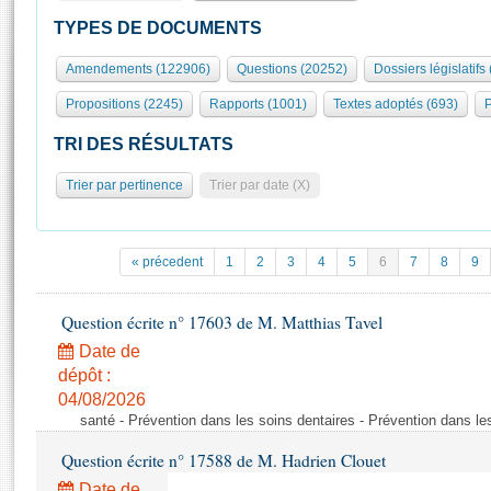
S'id
Présidence
Séance publique
Rôle et pouvoirs de l'Assemblée
Visiter l'Assemblée
TYPES DE DOCUMENTS
Fiches « Connaissance de l’Assemblée »
577 députés
Commissions et autres organes
Visite virtuelle du palais Bourbon
Amendements (122906)
Questions (20252)
Dossiers législatifs
Organisation de l'Assemblée
Groupes politiques
Europe et International
Assister à une séance
Mot
Propositions (2245)
Rapports (1001)
Textes adoptés (693)
P
Présidence
Conférence des Présidents
Bureau
Collège des Ques
Élections législatives
Contrôle et évaluation
Accès des chercheurs à l’Assemblée
TRI DES RÉSULTATS
Congrès
Les évènements
S'inscrire
Trier par pertinence
Trier par date (X)
Pétitions
Statistiques et chiffres clés
Transparence et déontologie
Vous n'ave
Patrimoine
E
Documents de référence
« précedent
1
2
3
4
5
6
7
8
9
La Bibliothèque
( Constitution | Règlement de l'Assemblée ... )
Documents parlementaires
Les archives
Question écrite n° 17603 de M. Matthias Tavel
Projets de loi
Contacts et plan d'accès
Date de
Propositions de loi
Histoire
Photos libres de droit
dépôt :
Amendements
Juniors
04/08/2026
Textes adoptés
santé - Prévention dans les soins dentaires - Prévention dans le
Anciennes législatures
Question écrite n° 17588 de M. Hadrien Clouet
Liens vers les sites publics
Rapports d'information
Date de