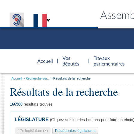
Assemb
Accèder à
la page
Vos
Travaux
Accueil
d'accueil
députés
parlementaires
Vous
Accueil
Recherche sur...
Résultats de la recherche
êtes
Résultats de la recherche
Général
ici
CONNEX
TRAVA
CONNA
DÉC
:
166580
résultats trouvés
LÉGISLATURE
(Cliquez sur l'un des boutons pour faire un choix
17e législature (X)
Précédentes législatures