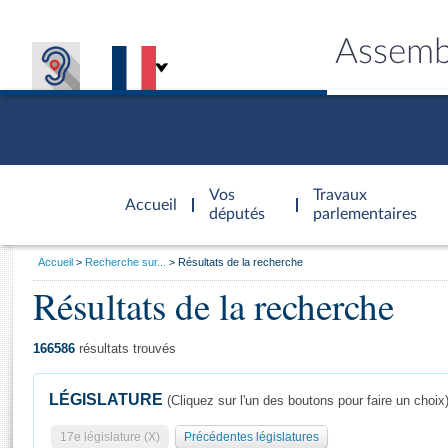
Assemb
Accèder à
la page
Vos
Travaux
Accueil
d'accueil
députés
parlementaires
Vous
Accueil
Recherche sur...
Résultats de la recherche
êtes
Résultats de la recherche
Général
ici
CONNEX
TRAVA
CONNA
DÉC
:
166586
résultats trouvés
LÉGISLATURE
(Cliquez sur l'un des boutons pour faire un choix
17e législature (X)
Précédentes législatures