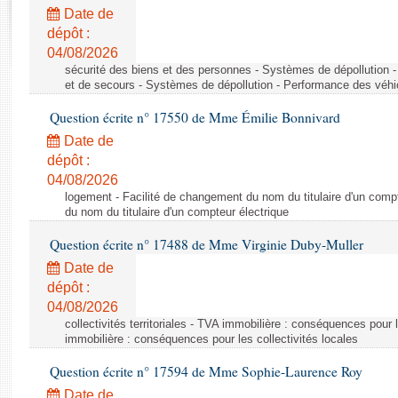
Rapports d'enquête
Date de
Rapports législatifs
dépôt :
Rapports sur l'application des lois
04/08/2026
Baromètre de l’application des lois
sécurité des biens et des personnes - Systèmes de dépollution 
et de secours - Systèmes de dépollution - Performance des véhi
Question écrite n° 17550 de Mme Émilie Bonnivard
Dossiers législatifs
Date de
Budget et sécurité sociale
dépôt :
Questions écrites et orales
04/08/2026
Comptes rendus des débats
logement - Facilité de changement du nom du titulaire d'un compt
du nom du titulaire d'un compteur électrique
Question écrite n° 17488 de Mme Virginie Duby-Muller
Date de
dépôt :
04/08/2026
collectivités territoriales - TVA immobilière : conséquences pour 
immobilière : conséquences pour les collectivités locales
Question écrite n° 17594 de Mme Sophie-Laurence Roy
Date de