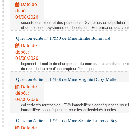
Rapports d'enquête
Date de
Rapports législatifs
dépôt :
Rapports sur l'application des lois
04/08/2026
Baromètre de l’application des lois
sécurité des biens et des personnes - Systèmes de dépollution 
et de secours - Systèmes de dépollution - Performance des véhi
Question écrite n° 17550 de Mme Émilie Bonnivard
Dossiers législatifs
Date de
Budget et sécurité sociale
dépôt :
Questions écrites et orales
04/08/2026
Comptes rendus des débats
logement - Facilité de changement du nom du titulaire d'un compt
du nom du titulaire d'un compteur électrique
Question écrite n° 17488 de Mme Virginie Duby-Muller
Date de
dépôt :
04/08/2026
collectivités territoriales - TVA immobilière : conséquences pour 
immobilière : conséquences pour les collectivités locales
Question écrite n° 17594 de Mme Sophie-Laurence Roy
Date de