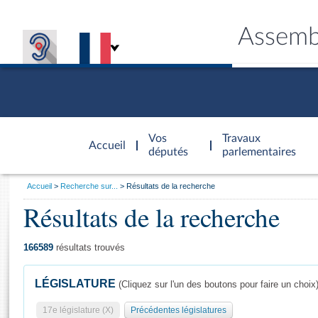
Assemb
Accèder à
la page
Vos
Travaux
Accueil
d'accueil
députés
parlementaires
Vous
Accueil
Recherche sur...
Résultats de la recherche
êtes
Résultats de la recherche
Général
ici
CONNEX
TRAVA
CONNA
DÉC
:
166589
résultats trouvés
LÉGISLATURE
(Cliquez sur l'un des boutons pour faire un choix
17e législature (X)
Précédentes législatures