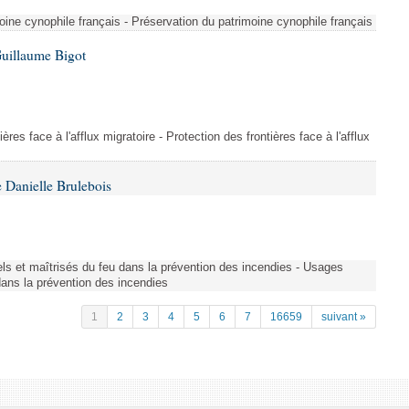
ine cynophile français - Préservation du patrimoine cynophile français
Guillaume Bigot
ères face à l'afflux migratoire - Protection des frontières face à l'afflux
 Danielle Brulebois
nels et maîtrisés du feu dans la prévention des incendies - Usages
 dans la prévention des incendies
1
2
3
4
5
6
7
16659
suivant »